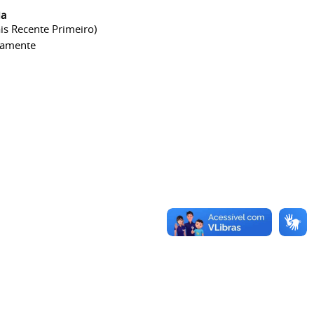
ia
is Recente Primeiro)
camente