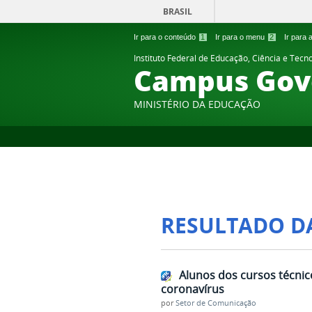
BRASIL
Ir para o conteúdo
1
Ir para o menu
2
Ir para
Instituto Federal de Educação, Ciência e Tecn
Campus Gov
MINISTÉRIO DA EDUCAÇÃO
RESULTADO D
Alunos dos cursos técnic
coronavírus
por
Setor de Comunicação