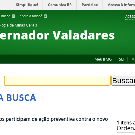
Simplifique!
Comunica BR
Participe
Acesso à infor
 a busca
3
Ir para o rodapé
4
ACESS
ologia de Minas Gerais
ernador Valadares
Meu IFMG
SEI
M
A BUSCA
os participam de ação preventiva contra o novo
1
itens 
Orden