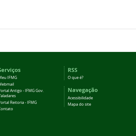
Serviços
RSS
Meu IFMG
O que é?
Webmail
Navegação
ortal Antigo - IFMG Gov.
Valadares
Acessibilidade
ortal Reitoria - IFMG
Mapa do site
Contato