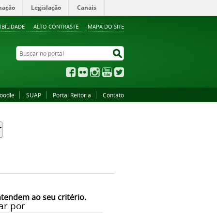
mação
Legislação
Canais
IBILIDADE
ALTO CONTRASTE
MAPA DO SITE
Buscar no portal
Buscar no portal
Facebook
Flickr
Instagram
YouTube
Twitter
oodle
SUAP
Portal Reitoria
Contato
atendem ao seu critério.
ar por