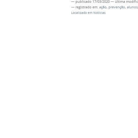
—
publicado
17/03/2020
—
última modifi
— registrado em:
ação
,
prevenção
,
alunos
Localizado em
Notícias