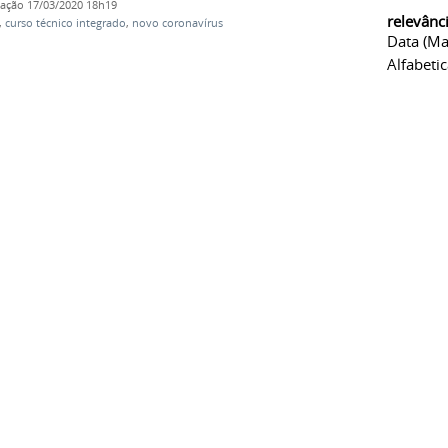
cação
17/03/2020 18h19
relevânc
,
curso técnico integrado
,
novo coronavírus
Data (ma
Alfabeti