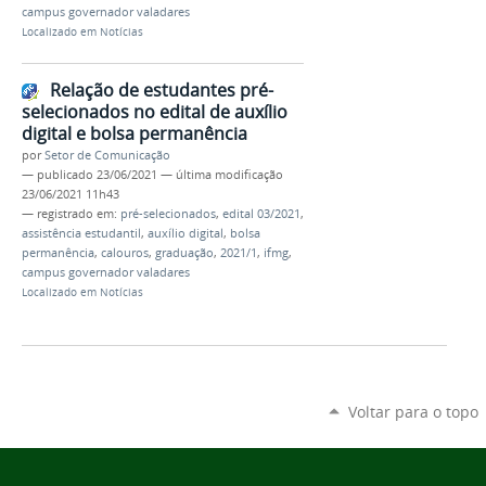
campus governador valadares
Localizado em
Notícias
Relação de estudantes pré-
selecionados no edital de auxílio
digital e bolsa permanência
por
Setor de Comunicação
—
publicado
23/06/2021
—
última modificação
23/06/2021 11h43
— registrado em:
pré-selecionados
,
edital 03/2021
,
assistência estudantil
,
auxílio digital
,
bolsa
permanência
,
calouros
,
graduação
,
2021/1
,
ifmg
,
campus governador valadares
Localizado em
Notícias
Voltar para o topo