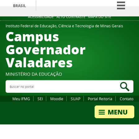
BRASIL
Simplifique!
ACESSIBILIDADE
ALTO CONTRASTE
MAPA DO SITE
Comunica BR
Instituto Federal de Educação, Ciência e Tecnologia de Minas Gerais
Campus
Participe
Governador
Acesso à informação
Valadares
Legislação
Canais
MINISTÉRIO DA EDUCAÇÃO
Buscar no portal
Bus
Meu IFMG
SEI
Moodle
SUAP
Portal Reitoria
Contato