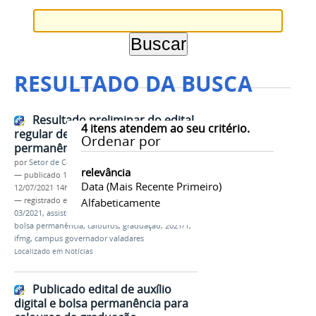
RESULTADO DA BUSCA
Resultado preliminar do edital
4
itens atendem ao seu critério.
regular de auxílio digital e bolsa
Ordenar por
permanência
por
Setor de Comunicação
relevância
—
publicado
12/07/2021
—
última modificação
Data (mais Recente Primeiro)
12/07/2021 14h59
— registrado em:
resultado preliminar
Alfabeticamente
,
edital
03/2021
,
assistência estudantil
,
auxílio digital
,
bolsa permanência
,
calouros
,
graduação
,
2021/1
,
ifmg
,
campus governador valadares
Localizado em
Notícias
Publicado edital de auxílio
digital e bolsa permanência para