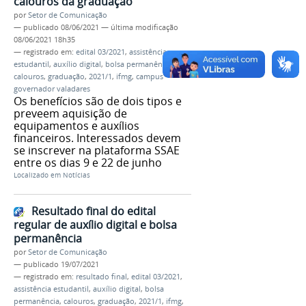
calouros da graduação
por
Setor de Comunicação
—
publicado
08/06/2021
—
última modificação
08/06/2021 18h35
— registrado em:
edital 03/2021
,
assistência
estudantil
,
auxílio digital
,
bolsa permanência
,
calouros
,
graduação
,
2021/1
,
ifmg
,
campus
governador valadares
Os benefícios são de dois tipos e
preveem aquisição de
equipamentos e auxílios
financeiros. Interessados devem
se inscrever na plataforma SSAE
entre os dias 9 e 22 de junho
Localizado em
Notícias
Resultado final do edital
regular de auxílio digital e bolsa
permanência
por
Setor de Comunicação
—
publicado
19/07/2021
— registrado em:
resultado final
,
edital 03/2021
,
assistência estudantil
,
auxílio digital
,
bolsa
permanência
,
calouros
,
graduação
,
2021/1
,
ifmg
,