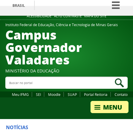
BRASIL
Simplifique!
ACESSIBILIDADE
ALTO CONTRASTE
MAPA DO SITE
Comunica BR
Instituto Federal de Educação, Ciência e Tecnologia de Minas Gerais
Campus
Participe
Governador
Acesso à informação
Valadares
Legislação
Canais
MINISTÉRIO DA EDUCAÇÃO
Buscar no portal
Bus
Meu IFMG
SEI
Moodle
SUAP
Portal Reitoria
Contato
NOTÍCIAS