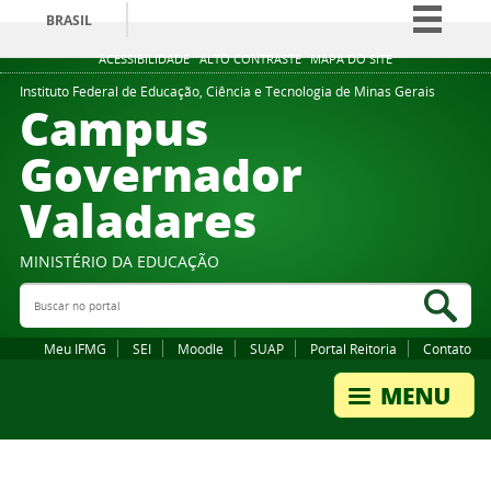
BRASIL
Simplifique!
ACESSIBILIDADE
ALTO CONTRASTE
MAPA DO SITE
Comunica BR
Instituto Federal de Educação, Ciência e Tecnologia de Minas Gerais
Campus
Participe
Governador
Acesso à informação
Valadares
Legislação
Canais
MINISTÉRIO DA EDUCAÇÃO
Buscar no portal
Bus
Meu IFMG
SEI
Moodle
SUAP
Portal Reitoria
Contato