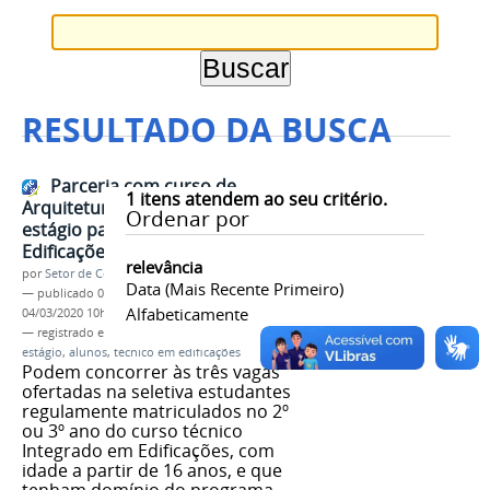
RESULTADO DA BUSCA
Parceria com curso de
1
itens atendem ao seu critério.
Arquitetura da Univale viabiliza
Ordenar por
estágio para alunos de
Edificações; inscrições abertas
relevância
por
Setor de Comunicação
Data (mais Recente Primeiro)
—
publicado
04/03/2020
—
última modificação
Alfabeticamente
04/03/2020 10h50
— registrado em:
parceria
,
arquitetura
,
univale
,
estágio
,
alunos
,
técnico em edificações
Podem concorrer às três vagas
ofertadas na seletiva estudantes
regulamente matriculados no 2º
ou 3º ano do curso técnico
Integrado em Edificações, com
idade a partir de 16 anos, e que
tenham domínio do programa