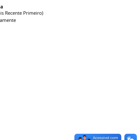
ia
is Recente Primeiro)
camente