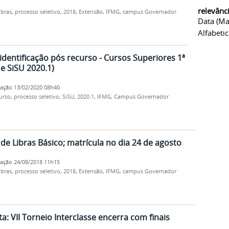
relevânc
ibras
,
processo seletivo
,
2018
,
Extensão
,
IFMG
,
campus Governador
Data (ma
Alfabeti
identificação pós recurso - Cursos Superiores 1ª
e SiSU 2020.1)
cação
13/02/2020 08h40
urso
,
processo seletivo
,
SiSU
,
2020.1
,
IFMG
,
Campus Governador
e Libras Básico; matrícula no dia 24 de agosto
cação
24/08/2018 11h15
ibras
,
processo seletivo
,
2018
,
Extensão
,
IFMG
,
campus Governador
ta: VII Torneio Interclasse encerra com finais