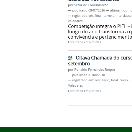
por
Setor de Comunicação
—
publicado
08/07/2026
—
última modifi
— registrado em:
final
,
torneio interclasse
valadares
Competição integra o PIEL – 
longo do ano transforma a 
convivência e pertenciment
Localizado em
Notícias
Oitava Chamada do curso 
setembro
por
Ronaldo Fernandes Roque
—
publicado
31/08/2018
— registrado em:
resultado
,
final
,
curso
,
L
Valadares
Localizado em
Notícias