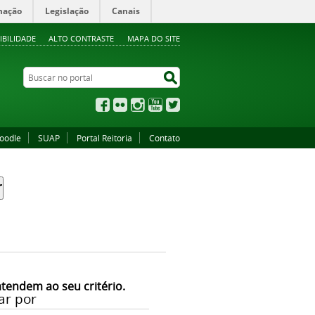
mação
Legislação
Canais
IBILIDADE
ALTO CONTRASTE
MAPA DO SITE
Buscar no portal
Buscar no portal
Facebook
Flickr
Instagram
YouTube
Twitter
oodle
SUAP
Portal Reitoria
Contato
atendem ao seu critério.
ar por