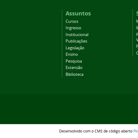
Assuntos
Cursos
Ingresso
Institucional
P
Publicações
P
Legislação
Ensino
Pesquisa
Extensão
Biblioteca
Desenvolvido com o CMS de código aberto
Pl