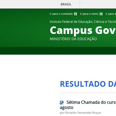
BRASIL
Ir para o conteúdo
1
Ir para o menu
2
Ir para
Instituto Federal de Educação, Ciência e Tecn
Campus Gov
MINISTÉRIO DA EDUCAÇÃO
RESULTADO D
Sétima Chamada do curso 
agosto
por
Ronaldo Fernandes Roque