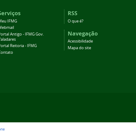
Serviços
RSS
Meu IFMG
O que é?
Webmail
Navegação
ortal Antigo - IFMG Gov.
Valadares
Acessibilidade
ortal Reitoria - IFMG
Mapa do site
Contato
one