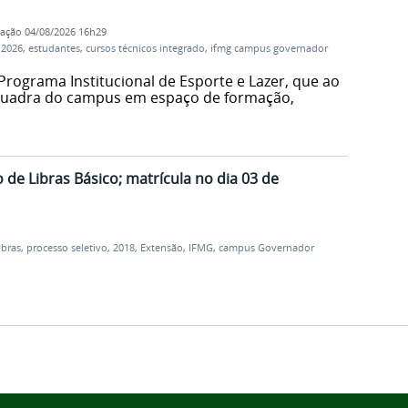
cação
04/08/2026 16h29
 2026
,
estudantes
,
cursos técnicos integrado
,
ifmg campus governador
Programa Institucional de Esporte e Lazer, que ao
quadra do campus em espaço de formação,
o
de Libras Básico; matrícula no dia 03 de
ibras
,
processo seletivo
,
2018
,
Extensão
,
IFMG
,
campus Governador