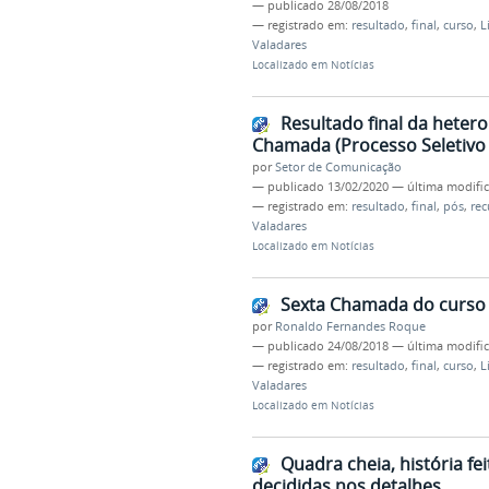
—
publicado
28/08/2018
— registrado em:
resultado
,
final
,
curso
,
L
Valadares
Localizado em
Notícias
Resultado final da hetero
Chamada (Processo Seletivo 
por
Setor de Comunicação
—
publicado
13/02/2020
—
última modifi
— registrado em:
resultado
,
final
,
pós
,
rec
Valadares
Localizado em
Notícias
Sexta Chamada do curso d
por
Ronaldo Fernandes Roque
—
publicado
24/08/2018
—
última modifi
— registrado em:
resultado
,
final
,
curso
,
L
Valadares
Localizado em
Notícias
Quadra cheia, história fei
decididas nos detalhes