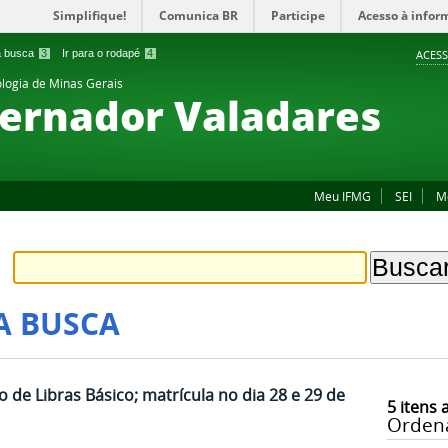
Simplifique!
Comunica BR
Participe
Acesso à infor
 a busca
3
Ir para o rodapé
4
ACESS
ologia de Minas Gerais
ernador Valadares
Meu IFMG
SEI
M
A BUSCA
de Libras Básico; matrícula no dia 28 e 29 de
5
itens 
Orden