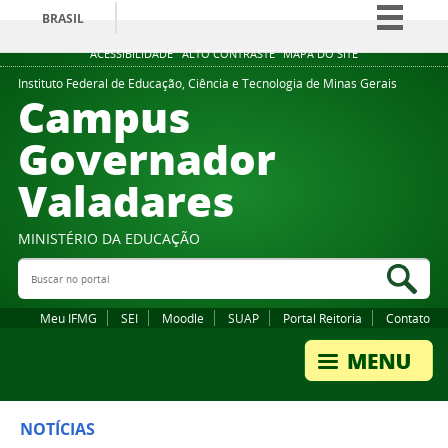
BRASIL
Simplifique!
ACESSIBILIDADE
ALTO CONTRASTE
MAPA DO SITE
Comunica BR
Instituto Federal de Educação, Ciência e Tecnologia de Minas Gerais
Campus
Participe
Governador
Acesso à informação
Valadares
Legislação
Canais
MINISTÉRIO DA EDUCAÇÃO
Buscar no portal
Bus
Meu IFMG
SEI
Moodle
SUAP
Portal Reitoria
Contato
NOTÍCIAS