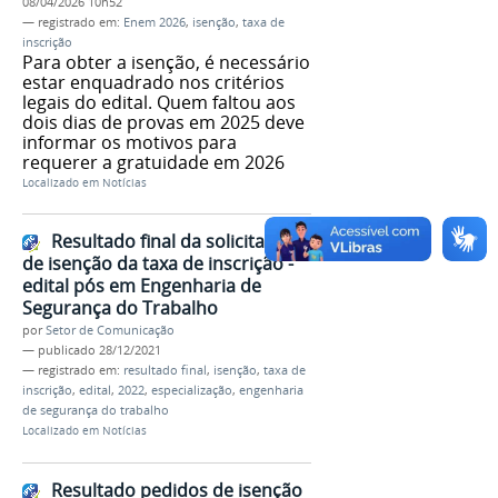
08/04/2026 10h52
— registrado em:
Enem 2026
,
isenção
,
taxa de
inscrição
Para obter a isenção, é necessário
estar enquadrado nos critérios
legais do edital. Quem faltou aos
dois dias de provas em 2025 deve
informar os motivos para
requerer a gratuidade em 2026
Localizado em
Notícias
Resultado final da solicitação
de isenção da taxa de inscrição -
edital pós em Engenharia de
Segurança do Trabalho
por
Setor de Comunicação
—
publicado
28/12/2021
— registrado em:
resultado final
,
isenção
,
taxa de
inscrição
,
edital
,
2022
,
especialização
,
engenharia
de segurança do trabalho
Localizado em
Notícias
Resultado pedidos de isenção