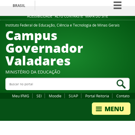
BRASIL
Simplifique!
ACESSIBILIDADE
ALTO CONTRASTE
MAPA DO SITE
Comunica BR
Instituto Federal de Educação, Ciência e Tecnologia de Minas Gerais
Campus
Participe
Governador
Acesso à informação
Valadares
Legislação
Canais
MINISTÉRIO DA EDUCAÇÃO
Buscar no portal
Bus
Meu IFMG
SEI
Moodle
SUAP
Portal Reitoria
Contato