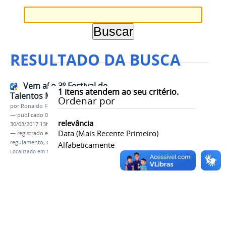
RESULTADO DA BUSCA
Vem aí o 3º Festival de
1
itens atendem ao seu critério.
Talentos Musicais
Ordenar por
por
Ronaldo Fernandes Roque
—
publicado
09/03/2017
—
última modificação
relevância
30/03/2017 13h38
Data (mais Recente Primeiro)
— registrado em:
festa
,
talentos
,
música
,
evento
,
regulamento
,
cultural
Alfabeticamente
Localizado em
Notícias