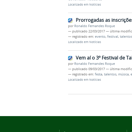
Localizado em
Notícias
Prorrogadas as inscrições
por
Ronaldo Fernandes Roque
—
publicado
22/03/2017
—
última modifi
— registrado em:
evento
,
festival
,
talento
Localizado em
Notícias
Vem aí o 3º Festival de T
por
Ronaldo Fernandes Roque
—
publicado
09/03/2017
—
última modifi
— registrado em:
festa
,
talentos
,
música
,
Localizado em
Notícias