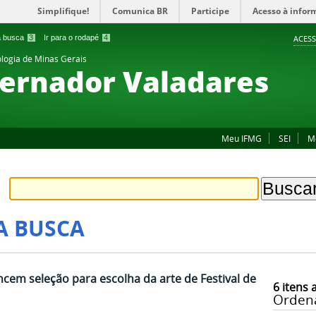
Simplifique!
Comunica BR
Participe
Acesso à infor
 a busca
3
Ir para o rodapé
4
ACESS
ologia de Minas Gerais
ernador Valadares
Meu IFMG
SEI
M
A BUSCA
cem seleção para escolha da arte de Festival de
6
itens 
Orden