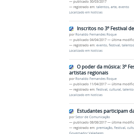
—
publicado
30/03/2017
— registrado em:
talentos
,
arte
,
evento
Localizado em
Notícias
Inscritos no 3º Festival d
por
Ronaldo Fernandes Roque
—
publicado
04/04/2017
—
última modifi
— registrado em:
evento
,
festival
,
talento
Localizado em
Notícias
O poder da música: 3º Fes
artistas regionais
por
Ronaldo Fernandes Roque
—
publicado
11/04/2017
—
última modifi
— registrado em:
festival
,
cultural
,
talento
Localizado em
Notícias
Estudantes participam da
por
Setor de Comunicação
—
publicado
08/08/2017
—
última modifi
— registrado em:
premiação
,
festival
,
cult
Governador Valadares