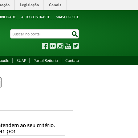
mação
Legislação
Canais
IBILIDADE
ALTO CONTRASTE
MAPA DO SITE
Buscar no portal
Buscar no portal
Facebook
Flickr
Instagram
YouTube
Twitter
oodle
SUAP
Portal Reitoria
Contato
atendem ao seu critério.
ar por