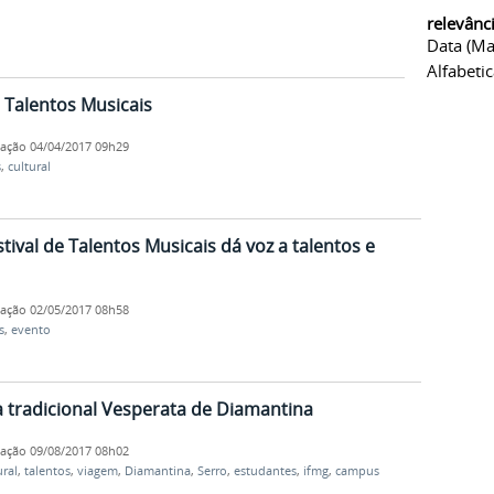
relevânc
Data (ma
Alfabeti
e Talentos Musicais
cação
04/04/2017 09h29
s
,
cultural
tival de Talentos Musicais dá voz a talentos e
cação
02/05/2017 08h58
s
,
evento
 tradicional Vesperata de Diamantina
cação
09/08/2017 08h02
ural
,
talentos
,
viagem
,
Diamantina
,
Serro
,
estudantes
,
ifmg
,
campus