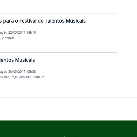
 para o Festival de Talentos Musicais
cação
22/03/2017 14h18
s
,
cultural
alentos Musicais
cação
30/03/2017 13h38
evento
,
regulamento
,
cultural