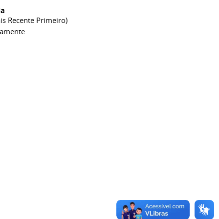
ia
is Recente Primeiro)
camente