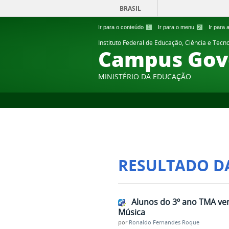
BRASIL
Ir para o conteúdo
1
Ir para o menu
2
Ir para
Instituto Federal de Educação, Ciência e Tecn
Campus Gov
MINISTÉRIO DA EDUCAÇÃO
RESULTADO D
Alunos do 3º ano TMA ven
Música
por
Ronaldo Fernandes Roque