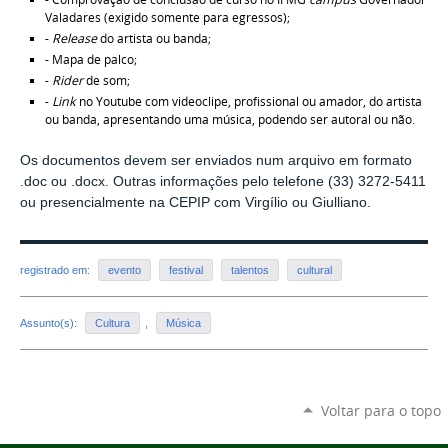
Valadares (exigido somente para egressos);
-
Release
do artista ou banda;
- Mapa de palco;
-
Rider
de som;
-
Link
no Youtube com videoclipe, profissional ou amador, do artista
ou banda, apresentando uma música, podendo ser autoral ou não.
Os documentos devem ser enviados num arquivo em formato
.doc ou .docx. Outras informações pelo telefone (33) 3272-5411
ou presencialmente na CEPIP com Virgílio ou Giulliano.
registrado em:
evento
festival
talentos
cultural
Assunto(s):
Cultura
,
Música
Voltar para o topo