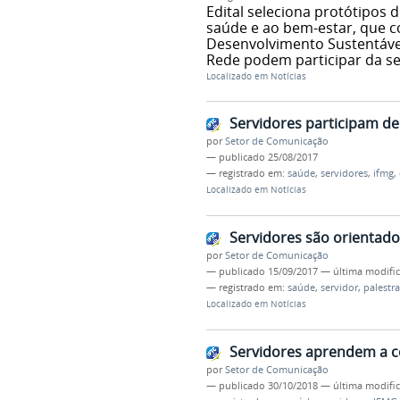
Edital seleciona protótipos 
saúde e ao bem-estar, que 
Desenvolvimento Sustentável
Rede podem participar da se
Localizado em
Notícias
Servidores participam de
por
Setor de Comunicação
—
publicado
25/08/2017
— registrado em:
saúde
,
servidores
,
ifmg
,
Localizado em
Notícias
Servidores são orientado
por
Setor de Comunicação
—
publicado
15/09/2017
—
última modifi
— registrado em:
saúde
,
servidor
,
palestra
Localizado em
Notícias
Servidores aprendem a co
por
Setor de Comunicação
—
publicado
30/10/2018
—
última modifi