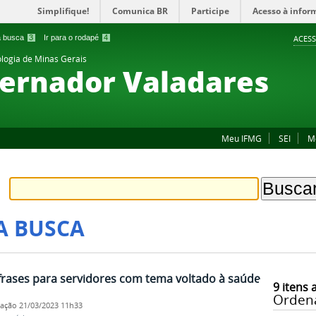
Simplifique!
Comunica BR
Participe
Acesso à infor
 a busca
3
Ir para o rodapé
4
ACESS
ologia de Minas Gerais
ernador Valadares
Meu IFMG
SEI
M
A BUSCA
frases para servidores com tema voltado à saúde
9
itens 
Orden
cação
21/03/2023 11h33