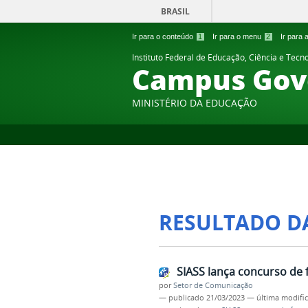
BRASIL
Ir para o conteúdo
1
Ir para o menu
2
Ir para
Instituto Federal de Educação, Ciência e Tecn
Campus Gov
MINISTÉRIO DA EDUCAÇÃO
RESULTADO D
SIASS lança concurso de 
por
Setor de Comunicação
—
publicado
21/03/2023
—
última modifi