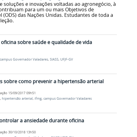
de soluções e inovações voltadas ao agronegócio, à
contribuam para um ou mais Objetivos de
 (ODS) das Nações Unidas. Estudantes de toda a
leção.
 oficina sobre saúde e qualidade de vida
campus Governador Valadares
,
SIASS
,
UFJF-GV
s sobre como prevenir a hipertensão arterial
cação
15/09/2017 09h51
,
hipertensão arterial
,
ifmg
,
campus Governador Valadares
ntrolar a ansiedade durante oficina
cação
30/10/2018 13h50