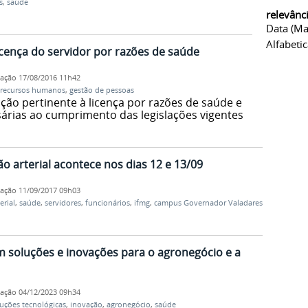
s
,
saúde
relevânc
Data (ma
Alfabeti
icença do servidor por razões de saúde
cação
17/08/2016 11h42
recursos humanos
,
gestão de pessoas
ção pertinente à licença por razões de saúde e
rias ao cumprimento das legislações vigentes
o arterial acontece nos dias 12 e 13/09
cação
11/09/2017 09h03
erial
,
saúde
,
servidores
,
funcionários
,
ifmg
,
campus Governador Valadares
m soluções e inovações para o agronegócio e a
cação
04/12/2023 09h34
uções tecnológicas
,
inovação
,
agronegócio
,
saúde