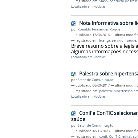
— registrado em:
SIASS
,
concurso de frase
Localizado em
Notícias
Nota Informativa sobre l
por
Ronaldo Fernandes Roque
—
publicado
17/08/2016
—
última modifi
— registrado em:
licença
,
servidor
,
saúde
,
Breve resumo sobre a legisla
algumas informações necessá
Localizado em
Notícias
Palestra sobre hipertensã
por
Setor de Comunicação
—
publicado
06/09/2017
—
última modifi
— registrado em:
palestra
,
hipertensão art
Localizado em
Notícias
Conif e ConTIC seleciona
saúde
por
Setor de Comunicação
—
publicado
18/11/2023
—
última modifi
— registrado em:
conif
,
ConTIC
,
edital
,
sol