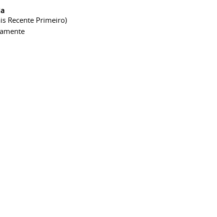
ia
is Recente Primeiro)
camente