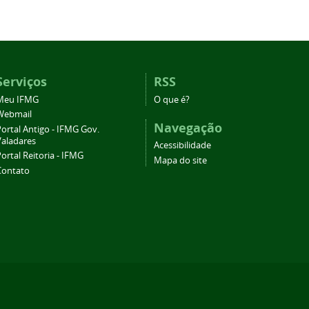
Serviços
RSS
Meu IFMG
O que é?
Webmail
Navegação
ortal Antigo - IFMG Gov.
Valadares
Acessibilidade
ortal Reitoria - IFMG
Mapa do site
Contato