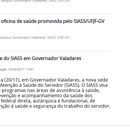
,
campus Governador Valadares
,
SIASS UFJF-GV
 oficina de saúde promovida pelo SIASS/UFJF-GV
campus Governador Valadares
,
SIASS
,
UFJF-GV
e do SIASS em Governador Valadares
cação
13/03/2017 11h01
ra (20/11), em Governador Valadares, a nova sede
tenção à Saúde do Servidor (SIASS). O SIASS visa
e programas nas áreas de assistência à saúde,
 prevenção e acompanhamento da saúde dos
federal direta, autárquica e fundacional, de
enção à saúde e segurança do trabalho do servidor.