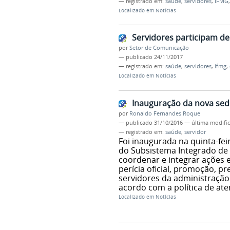
— registrado em:
saúde
,
servidores
,
IFMG
Localizado em
Notícias
Servidores participam de
por
Setor de Comunicação
—
publicado
24/11/2017
— registrado em:
saúde
,
servidores
,
ifmg
,
Localizado em
Notícias
Inauguração da nova sed
por
Ronaldo Fernandes Roque
—
publicado
31/10/2016
—
última modifi
— registrado em:
saúde
,
servidor
Foi inaugurada na quinta-fei
do Subsistema Integrado de A
coordenar e integrar ações 
perícia oficial, promoção,
servidores da administração 
acordo com a política de at
Localizado em
Notícias