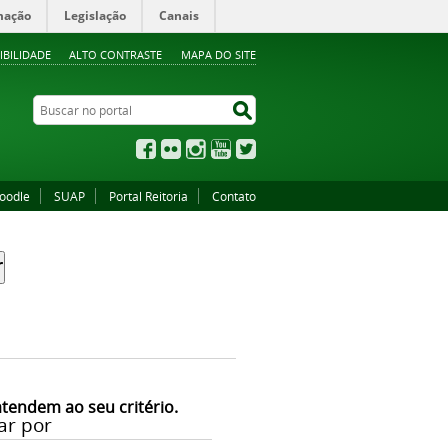
mação
Legislação
Canais
IBILIDADE
ALTO CONTRASTE
MAPA DO SITE
Buscar no portal
Buscar no portal
Facebook
Flickr
Instagram
YouTube
Twitter
oodle
SUAP
Portal Reitoria
Contato
atendem ao seu critério.
ar por