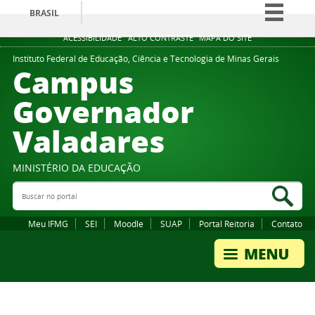
BRASIL
Simplifique!
ACESSIBILIDADE
ALTO CONTRASTE
MAPA DO SITE
Comunica BR
Instituto Federal de Educação, Ciência e Tecnologia de Minas Gerais
Campus
Participe
Governador
Acesso à informação
Valadares
Legislação
Canais
MINISTÉRIO DA EDUCAÇÃO
Buscar no portal
Bus
Meu IFMG
SEI
Moodle
SUAP
Portal Reitoria
Contato