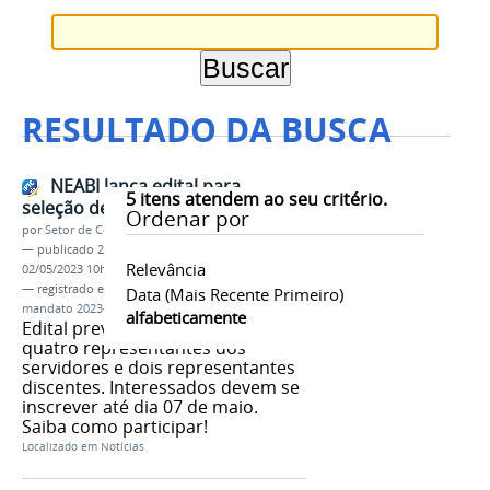
RESULTADO DA BUSCA
NEABI lança edital para
5
itens atendem ao seu critério.
seleção de novos membros
Ordenar por
por
Setor de Comunicação
—
publicado
28/04/2023
—
última modificação
Relevância
02/05/2023 10h46
— registrado em:
eleição
,
novos membros
,
NEABI
,
Data (mais Recente Primeiro)
mandato 2023-2025
alfabeticamente
Edital prevê o preenchimento de
quatro representantes dos
servidores e dois representantes
discentes. Interessados devem se
inscrever até dia 07 de maio.
Saiba como participar!
Localizado em
Notícias