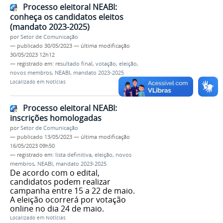
Processo eleitoral NEABI:
conheça os candidatos eleitos
(mandato 2023-2025)
por
Setor de Comunicação
—
publicado
30/05/2023
—
última modificação
30/05/2023 12h12
— registrado em:
resultado final
,
votação
,
eleição
,
novos membros
,
NEABI
,
mandato 2023-2025
Localizado em
Notícias
Processo eleitoral NEABI:
inscrições homologadas
por
Setor de Comunicação
—
publicado
13/05/2023
—
última modificação
16/05/2023 09h50
— registrado em:
lista definitiva
,
eleição
,
novos
membros
,
NEABI
,
mandato 2023-2025
De acordo com o edital,
candidatos podem realizar
campanha entre 15 a 22 de maio.
A eleição ocorrerá por votação
online no dia 24 de maio.
Localizado em
Notícias