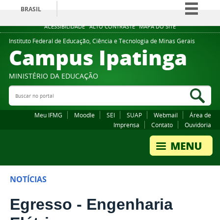
BRASIL
Simplifique!
ACESSIBILIDADE
ALTO CONTRASTE
MAPA DO SITE
Comunica BR
Instituto Federal de Educação, Ciência e Tecnologia de Minas Gerais
Campus Ipatinga
Participe
Acesso à informação
MINISTÉRIO DA EDUCAÇÃO
Legislação
Buscar no portal
Bus
Canais
Meu IFMG
Moodle
SEI
SUAP
Webmail
Área de
Imprensa
Contato
Ouvidoria
NOTÍCIAS
Egresso - Engenharia