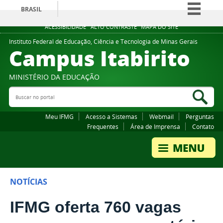
BRASIL
Simplifique!
ACESSIBILIDADE
ALTO CONTRASTE
MAPA DO SITE
Comunica BR
Instituto Federal de Educação, Ciência e Tecnologia de Minas Gerais
Campus Itabirito
Participe
Acesso à informação
MINISTÉRIO DA EDUCAÇÃO
Legislação
Buscar no portal
Bus
Canais
Meu IFMG
Acesso a Sistemas
Webmail
Perguntas
Frequentes
Área de Imprensa
Contato
NOTÍCIAS
IFMG oferta 760 vagas