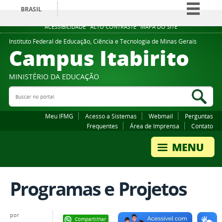
BRASIL
Simplifique!
ACESSIBILIDADE
ALTO CONTRASTE
MAPA DO SITE
Comunica BR
Instituto Federal de Educação, Ciência e Tecnologia de Minas Gerais
Campus Itabirito
Participe
Acesso à informação
MINISTÉRIO DA EDUCAÇÃO
Legislação
Buscar no portal
Bus
Canais
Meu IFMG
Acesso a Sistemas
Webmail
Perguntas
Frequentes
Área de Imprensa
Contato
Programas e Projetos
por
Compartilhar