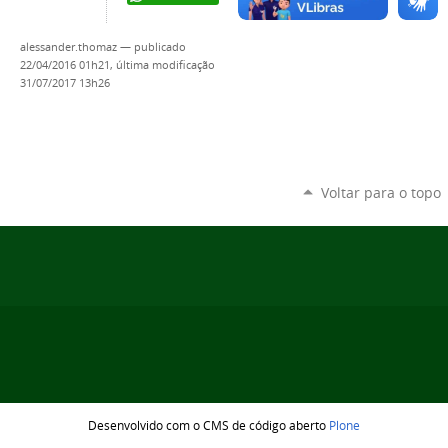
alessander.thomaz
—
publicado
22/04/2016 01h21,
última modificação
31/07/2017 13h26
Voltar para o topo
Desenvolvido com o CMS de código aberto
Plone