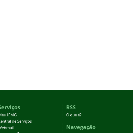
Serviços
RSS
Meu IFMG
O que é?
entral de Serviços
Navegação
Webmail