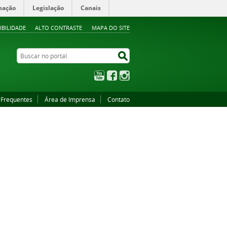
mação
Legislação
Canais
IBILIDADE
ALTO CONTRASTE
MAPA DO SITE
Buscar no portal
Buscar no portal
YouTube
Facebook
Instagram
 Frequentes
Área de Imprensa
Contato