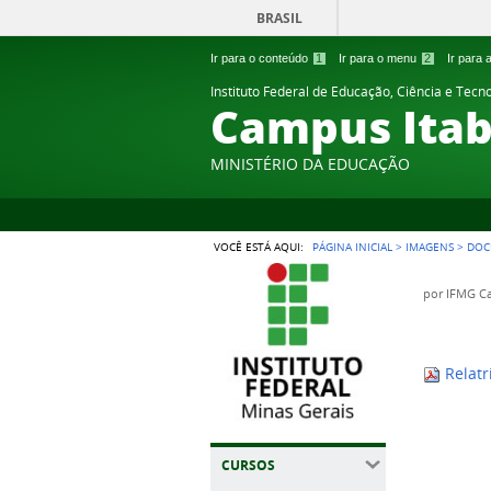
BRASIL
Ir para o conteúdo
1
Ir para o menu
2
Ir para
Instituto Federal de Educação, Ciência e Tecn
Campus Itab
MINISTÉRIO DA EDUCAÇÃO
VOCÊ ESTÁ AQUI:
PÁGINA INICIAL
>
IMAGENS
>
DOC
por
IFMG Ca
Relatr
CURSOS