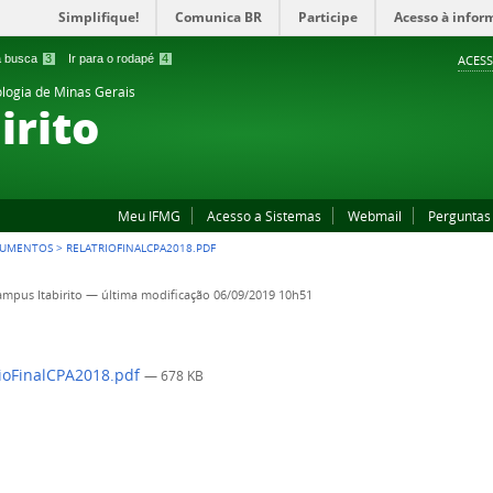
Simplifique!
Comunica BR
Participe
Acesso à infor
 a busca
3
Ir para o rodapé
4
ACESS
ologia de Minas Gerais
irito
Meu IFMG
Acesso a Sistemas
Webmail
Perguntas
UMENTOS
>
RELATRIOFINALCPA2018.PDF
mpus Itabirito
—
última modificação
06/09/2019 10h51
ioFinalCPA2018.pdf
— 678 KB