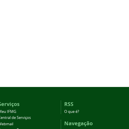
Serviços
RSS
Meu IFMG
O que é?
entral de Serviços
Navegação
Webmail