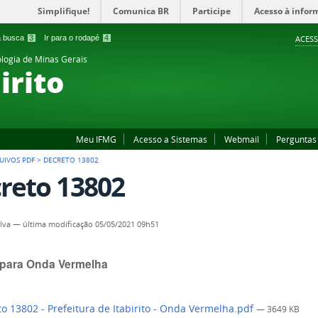
Simplifique!
Comunica BR
Participe
Acesso à infor
 a busca
3
Ir para o rodapé
4
ACESS
ologia de Minas Gerais
irito
Meu IFMG
Acesso a Sistemas
Webmail
Perguntas
UIVOS PDF
>
DECRETO 13802
reto 13802
ilva
—
última modificação
05/05/2021 09h51
para Onda Vermelha
o 13802 - Prefeitura de Itabirito - Onda Vermelha.pdf
— 3649 KB