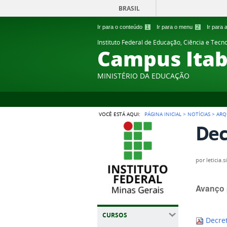
BRASIL
Ir para o conteúdo
1
Ir para o menu
2
Ir para
Instituto Federal de Educação, Ciência e Tecn
Campus Itab
MINISTÉRIO DA EDUCAÇÃO
VOCÊ ESTÁ AQUI:
PÁGINA INICIAL
>
NOTÍCIAS
>
ARQ
Dec
por
leticia.s
Avanço 
CURSOS
Decret