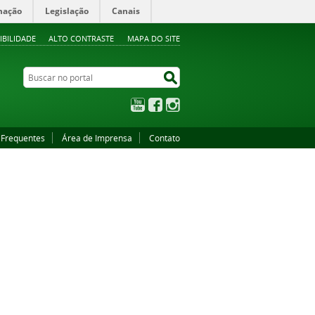
mação
Legislação
Canais
IBILIDADE
ALTO CONTRASTE
MAPA DO SITE
Buscar no portal
Buscar no portal
YouTube
Facebook
Instagram
 Frequentes
Área de Imprensa
Contato