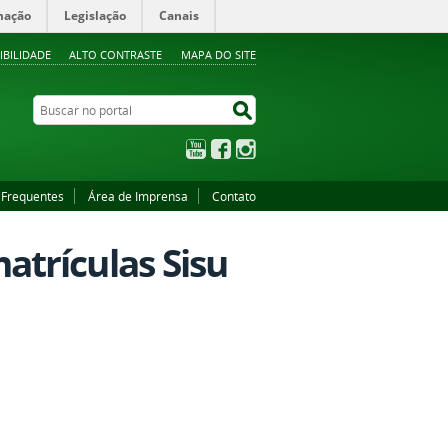
mação
Legislação
Canais
IBILIDADE
ALTO CONTRASTE
MAPA DO SITE
Buscar no portal
Buscar no portal
YouTube
Facebook
Instagram
 Frequentes
Área de Imprensa
Contato
trículas Sisu