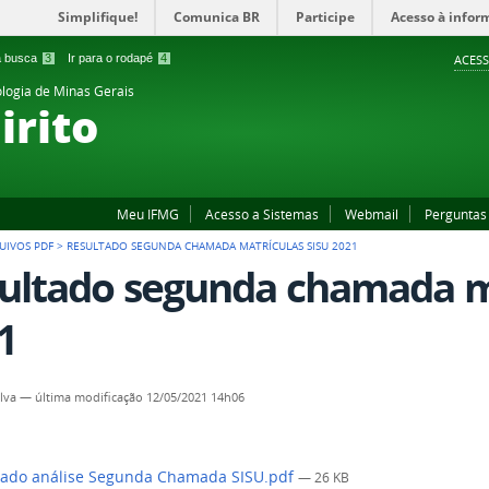
Simplifique!
Comunica BR
Participe
Acesso à infor
 a busca
3
Ir para o rodapé
4
ACESS
ologia de Minas Gerais
irito
Meu IFMG
Acesso a Sistemas
Webmail
Perguntas
UIVOS PDF
>
RESULTADO SEGUNDA CHAMADA MATRÍCULAS SISU 2021
ultado segunda chamada ma
1
ilva
—
última modificação
12/05/2021 14h06
ado análise Segunda Chamada SISU.pdf
— 26 KB