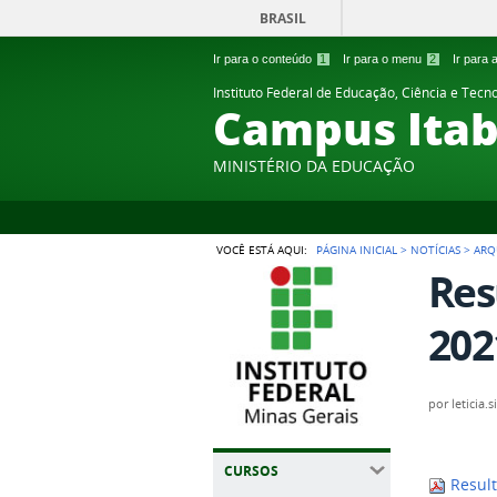
BRASIL
Ir para o conteúdo
1
Ir para o menu
2
Ir para
Instituto Federal de Educação, Ciência e Tecn
Campus Itab
MINISTÉRIO DA EDUCAÇÃO
VOCÊ ESTÁ AQUI:
PÁGINA INICIAL
>
NOTÍCIAS
>
ARQ
Res
202
por
leticia.s
CURSOS
Result