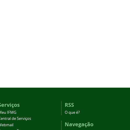
Serviços
RSS
Meu IFMG
O que é?
entral de Serviços
Navegação
Webmail