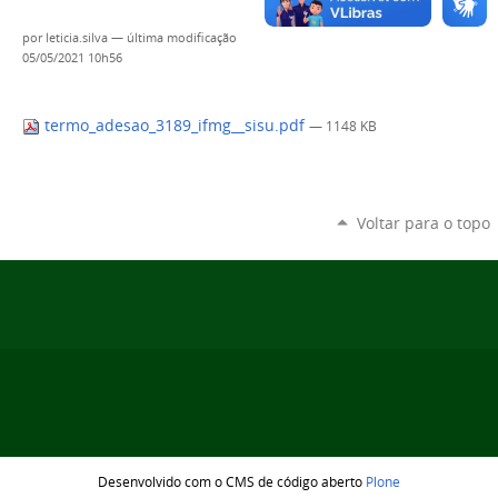
por
leticia.silva
—
última modificação
05/05/2021 10h56
termo_adesao_3189_ifmg__sisu.pdf
— 1148 KB
Voltar para o topo
Desenvolvido com o CMS de código aberto
Plone