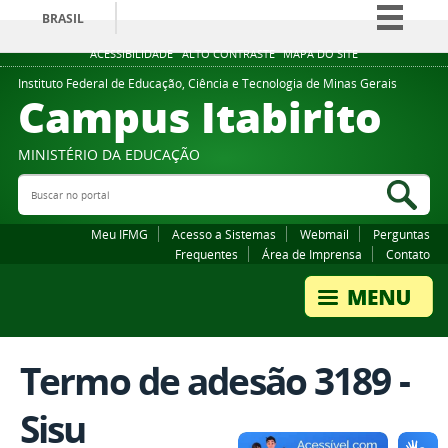
BRASIL
Simplifique!
ACESSIBILIDADE
ALTO CONTRASTE
MAPA DO SITE
Comunica BR
Instituto Federal de Educação, Ciência e Tecnologia de Minas Gerais
Campus Itabirito
Participe
Acesso à informação
MINISTÉRIO DA EDUCAÇÃO
Legislação
Buscar no portal
Bus
Canais
Meu IFMG
Acesso a Sistemas
Webmail
Perguntas
Frequentes
Área de Imprensa
Contato
Termo de adesão 3189 -
Sisu