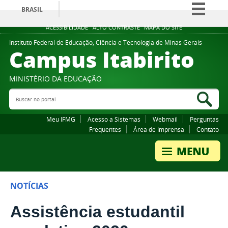
BRASIL
Simplifique!
ACESSIBILIDADE
ALTO CONTRASTE
MAPA DO SITE
Comunica BR
Instituto Federal de Educação, Ciência e Tecnologia de Minas Gerais
Campus Itabirito
Participe
Acesso à informação
MINISTÉRIO DA EDUCAÇÃO
Legislação
Buscar no portal
Bus
Canais
Meu IFMG
Acesso a Sistemas
Webmail
Perguntas
Frequentes
Área de Imprensa
Contato
NOTÍCIAS
Assistência estudantil