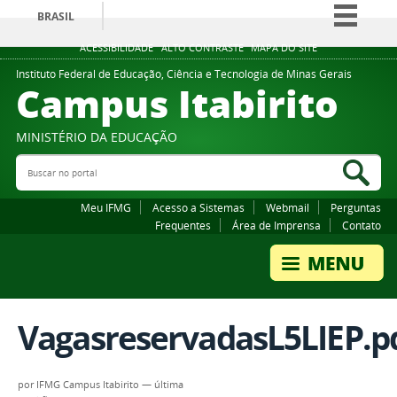
BRASIL
Simplifique!
ACESSIBILIDADE
ALTO CONTRASTE
MAPA DO SITE
Comunica BR
Instituto Federal de Educação, Ciência e Tecnologia de Minas Gerais
Campus Itabirito
Participe
Acesso à informação
MINISTÉRIO DA EDUCAÇÃO
Legislação
Buscar no portal
Bus
Canais
Meu IFMG
Acesso a Sistemas
Webmail
Perguntas
Frequentes
Área de Imprensa
Contato
VagasreservadasL5LIEP.p
por
IFMG Campus Itabirito
—
última