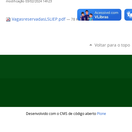
modificação
03/02/2024 14h23
VagasreservadasL5LIEP.pdf
— 78 KB
Voltar para o topo
Desenvolvido com o CMS de código aberto
Plone