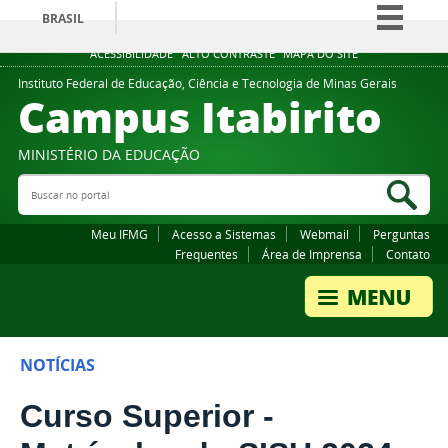
BRASIL
Simplifique!
ACESSIBILIDADE
ALTO CONTRASTE
MAPA DO SITE
Comunica BR
Instituto Federal de Educação, Ciência e Tecnologia de Minas Gerais
Campus Itabirito
Participe
Acesso à informação
MINISTÉRIO DA EDUCAÇÃO
Legislação
Buscar no portal
Bus
Canais
Meu IFMG
Acesso a Sistemas
Webmail
Perguntas
Frequentes
Área de Imprensa
Contato
NOTÍCIAS
Curso Superior -