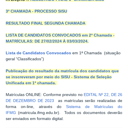
3ª CHAMADA - PROCESSO SISU
RESULTADO FINAL SEGUNDA CHAMADA
LISTA DE CANDIDATOS CONVOCADOS em 2ª Chamada -
MATRÍCULAS: DE 27/02/2024 À 03/03/2024.
Lista de Candidatos Convocados
em 1ª Chamada (situação
geral “Classificados”)
Publicação do resultado da matrícula dos candidatos que
se inscreveram por meio do SISU - Sistema de Seleção
Unificada em 1ª chamada.
Matrículas ONLINE: Conforme previsto no
EDITAL Nº 22, DE 26
DE DEZEMBRO DE 2023
as matrículas serão realizadas de
forma on-line, através do
Sistema de Matrículas do
IFMG
(matricula.ifmg.edu.br). Todos os documentos deverão
ser enviados em formato digital.