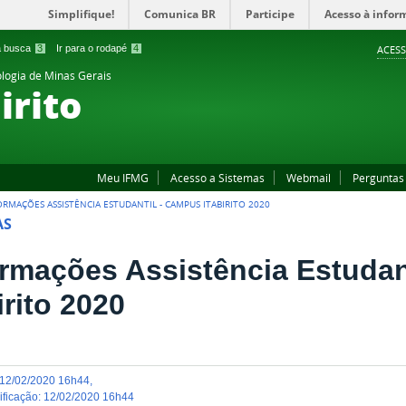
Simplifique!
Comunica BR
Participe
Acesso à infor
 a busca
3
Ir para o rodapé
4
ACESS
ologia de Minas Gerais
irito
Meu IFMG
Acesso a Sistemas
Webmail
Perguntas
ORMAÇÕES ASSISTÊNCIA ESTUDANTIL - CAMPUS ITABIRITO 2020
AS
ormações Assistência Estudan
irito 2020
12/02/2020 16h44
,
dificação
:
12/02/2020 16h44