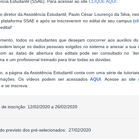
ência Estudantil (SSAE). Para acessar ao site
CLIQUE AQUI.
 diretor da Assistência Estudantil, Paulo César Lourenço da Silva, ne
 plataforma SSAE e após se inscreverem no edital de seu campus
(c
 edital!
mento, todos os estudantes que desejam concorrer aos auxílios do 
podem lançar os dados pessoais exigidos no sistema e anexar a sua
om as datas de abertura dos editais pode ser consultado no ¨i
a e um profissional treinado para tirar todas as dúvidas.
o, a página da Assistência Estudantil conta com uma série de tutoria
rmações. Os vídeos podem ser acessados
AQUI
. Acesse ao site
l
e se inscreva.
 de inscrição:
12/02/2020 a 26/02/2020
do previsto dos pré-selecionados:
27/02/2020