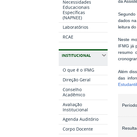
Necessidades
da Assist
Educacionais
Específicas
Segundo o
(NAPNEE)
dados na
Laboratórios
leitura do
RCAE
Neste mo
IFMG já 
resumo c
INSTITUCIONAL
cronogram
O que é o IFMG
Além diss
das info
Direção Geral
Estudanti
Conselho
Acadêmico
Avaliação
Período
Institucional
Agenda Auditório
Corpo Docente
Resulta