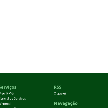
Serviços
RSS
Meu IFMG
O que é?
entral de Serviços
Navegação
Webmail