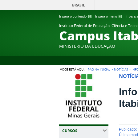
BRASIL
Ir para o conteúdo
1
Ir para o menu
2
Ir para
Instituto Federal de Educação, Ciência e Tecn
Campus Itab
MINISTÉRIO DA EDUCAÇÃO
VOCÊ ESTÁ AQUI:
PÁGINA INICIAL
>
NOTÍCIAS
>
INF
NOTÍCI
Inf
Itab
publicado
:
CURSOS
última mo