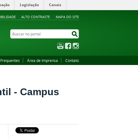
mação
Legislação
Canais
IBILIDADE
ALTO CONTRASTE
MAPA DO SITE
Buscar no portal
Buscar no portal
YouTube
Facebook
Instagram
 Frequentes
Área de Imprensa
Contato
til - Campus