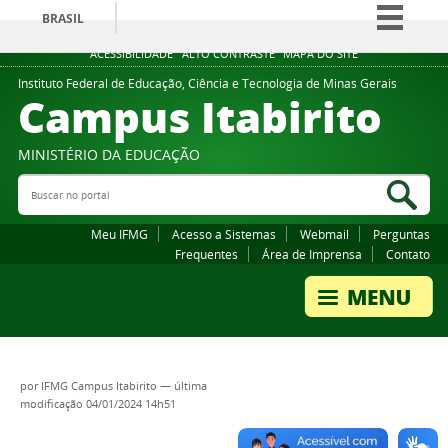
BRASIL
Simplifique!
ACESSIBILIDADE
ALTO CONTRASTE
MAPA DO SITE
Comunica BR
Instituto Federal de Educação, Ciência e Tecnologia de Minas Gerais
Campus Itabirito
Participe
Acesso à informação
MINISTÉRIO DA EDUCAÇÃO
Legislação
Buscar no portal
Bus
Canais
Meu IFMG
Acesso a Sistemas
Webmail
Perguntas
Frequentes
Área de Imprensa
Contato
por
IFMG Campus Itabirito
—
última
modificação
04/01/2024 14h51