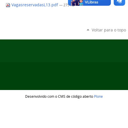
VagasreservadasL13.pdf
— 275 KB
Voltar para o topo
Desenvolvido com o CMS de código aberto
Plone