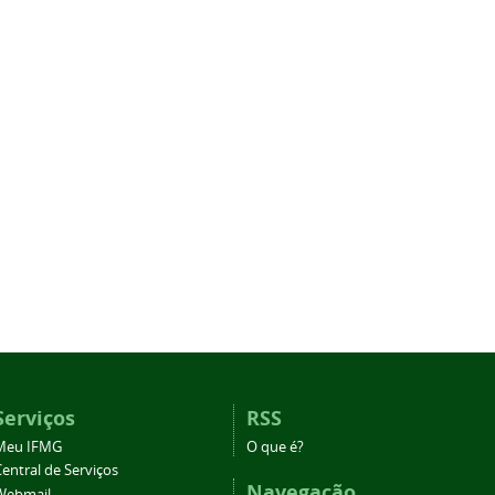
Serviços
RSS
Meu IFMG
O que é?
entral de Serviços
Navegação
Webmail