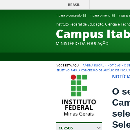
BRASIL
Ir para o conteúdo
1
Ir para o menu
2
Ir para
Instituto Federal de Educação, Ciência e Tecn
Campus Itab
MINISTÉRIO DA EDUCAÇÃO
VOCÊ ESTÁ AQUI:
PÁGINA INICIAL
>
NOTÍCIAS
>
O S
SELETIVO PARA A CONCESSÃO DE AUXÍLIO DE INCLU
NOTÍCI
O s
Camp
sel
Sel
CURSOS