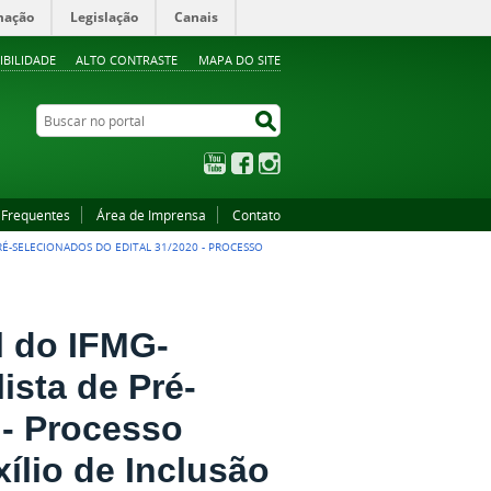
mação
Legislação
Canais
IBILIDADE
ALTO CONTRASTE
MAPA DO SITE
Buscar no portal
Buscar no portal
YouTube
Facebook
Instagram
 Frequentes
Área de Imprensa
Contato
PRÉ-SELECIONADOS DO EDITAL 31/2020 - PROCESSO
l do IFMG-
ista de Pré-
 - Processo
ílio de Inclusão