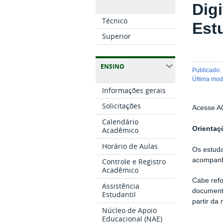
Dig
Técnico
Est
Superior
ENSINO
publicado
:
última mo
Informações gerais
Solicitações
Acesse A
Calendário
Orientaç
Acadêmico
Horário de Aulas
Os estuda
acompanha
Controle e Registro
Acadêmico
Cabe refo
Assistência
documento
Estudantil
partir da
Núcleo de Apoio
Educacional (NAE)