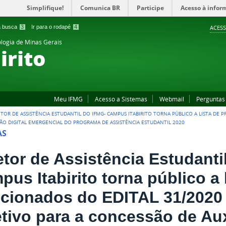
Simplifique!
Comunica BR
Participe
Acesso à infor
 a busca
3
Ir para o rodapé
4
ACESS
ologia de Minas Gerais
irito
Meu IFMG
Acesso a Sistemas
Webmail
Perguntas
ETOR DE ASSISTÊNCIA ESTUDANTIL DO IFMG- CAMPUS ITABIRITO TORNA PÚBLICO A LISTA DE 
SÃO DIGITAL EMERGENCIAL DO PROGRAMA DE ASSISTÊNCIA ESTUDANTIL 2020
AS
etor de Assistência Estudanti
us Itabirito torna público a l
ecionados do EDITAL 31/2020
etivo para a concessão de Aux