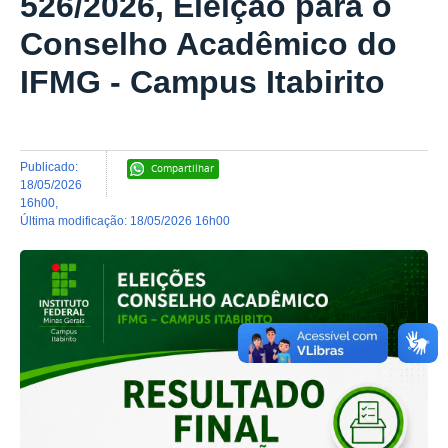
526/2026, Eleição para o
Conselho Acadêmico do
IFMG - Campus Itabirito
publicado
:
Compartilhar
18/05/2026
16h00
,
última modificação
:
18/05/2026 16h00