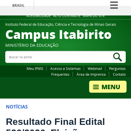
BRASIL
Simplifique!
ACESSIBILIDADE
ALTO CONTRASTE
MAPA DO SITE
Comunica BR
Instituto Federal de Educação, Ciência e Tecnologia de Minas Gerais
Campus Itabirito
Participe
Acesso à informação
MINISTÉRIO DA EDUCAÇÃO
Legislação
Buscar no portal
Bus
Canais
Meu IFMG
Acesso a Sistemas
Webmail
Perguntas
Frequentes
Área de Imprensa
Contato
NOTÍCIAS
Resultado Final Edital