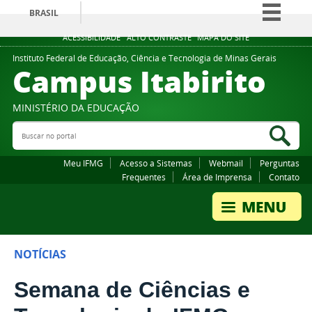
BRASIL
Simplifique!
ACESSIBILIDADE
ALTO CONTRASTE
MAPA DO SITE
Comunica BR
Instituto Federal de Educação, Ciência e Tecnologia de Minas Gerais
Campus Itabirito
Participe
Acesso à informação
MINISTÉRIO DA EDUCAÇÃO
Legislação
Buscar no portal
Bus
Canais
Meu IFMG
Acesso a Sistemas
Webmail
Perguntas
Frequentes
Área de Imprensa
Contato
NOTÍCIAS
Semana de Ciências e