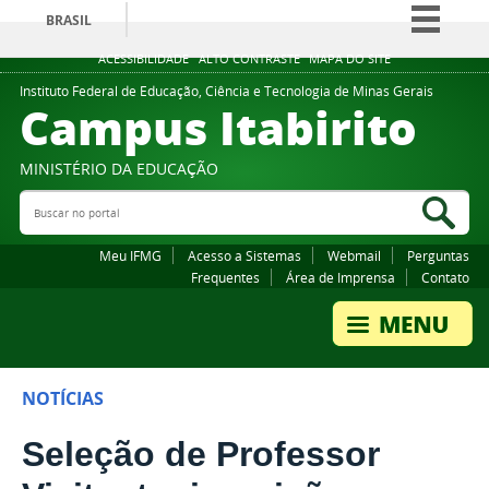
BRASIL
Simplifique!
ACESSIBILIDADE
ALTO CONTRASTE
MAPA DO SITE
Comunica BR
Instituto Federal de Educação, Ciência e Tecnologia de Minas Gerais
Campus Itabirito
Participe
Acesso à informação
MINISTÉRIO DA EDUCAÇÃO
Legislação
Buscar no portal
Bus
Canais
Meu IFMG
Acesso a Sistemas
Webmail
Perguntas
Frequentes
Área de Imprensa
Contato
NOTÍCIAS
Seleção de Professor