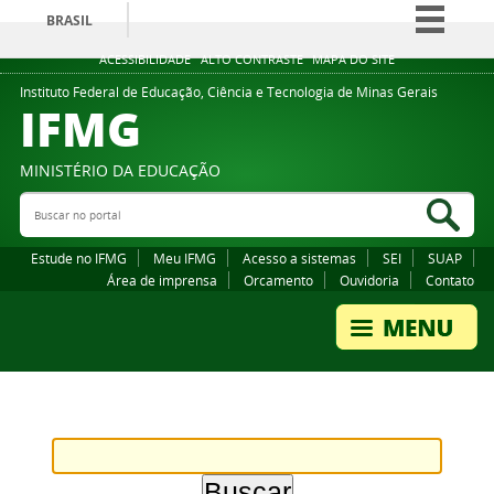
BRASIL
Simplifique!
ACESSIBILIDADE
ALTO CONTRASTE
MAPA DO SITE
Comunica BR
Instituto Federal de Educação, Ciência e Tecnologia de Minas Gerais
IFMG
Participe
Acesso à informação
MINISTÉRIO DA EDUCAÇÃO
Legislação
Buscar no portal
Bus
Canais
Estude no IFMG
Meu IFMG
Acesso a sistemas
SEI
SUAP
Área de imprensa
Orcamento
Ouvidoria
Contato