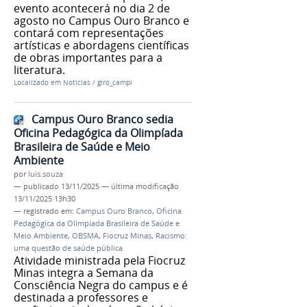
evento acontecerá no dia 2 de
agosto no Campus Ouro Branco e
contará com representações
artísticas e abordagens científicas
de obras importantes para a
literatura.
Localizado em
Notícias
/
giro_campi
Campus Ouro Branco sedia
Oficina Pedagógica da Olimpíada
Brasileira de Saúde e Meio
Ambiente
por
luis.souza
—
publicado
13/11/2025
—
última modificação
13/11/2025 13h30
— registrado em:
Campus Ouro Branco
,
Oficina
Pedagógica da Olimpíada Brasileira de Saúde e
Meio Ambiente
,
OBSMA
,
Fiocruz Minas
,
Racismo:
uma questão de saúde pública
Atividade ministrada pela Fiocruz
Minas integra a Semana da
Consciência Negra do campus e é
destinada a professores e