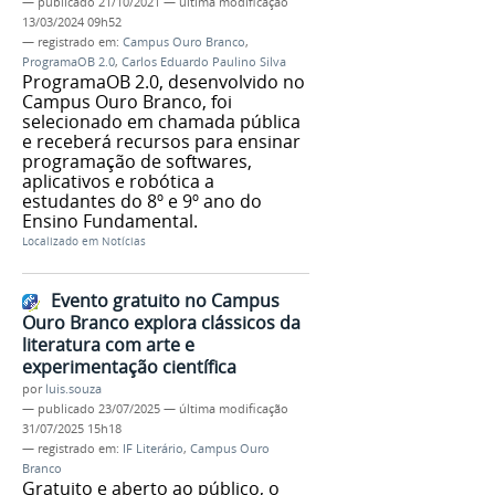
—
publicado
21/10/2021
—
última modificação
13/03/2024 09h52
— registrado em:
Campus Ouro Branco
,
ProgramaOB 2.0
,
Carlos Eduardo Paulino Silva
ProgramaOB 2.0, desenvolvido no
Campus Ouro Branco, foi
selecionado em chamada pública
e receberá recursos para ensinar
programação de softwares,
aplicativos e robótica a
estudantes do 8º e 9º ano do
Ensino Fundamental.
Localizado em
Notícias
Evento gratuito no Campus
Ouro Branco explora clássicos da
literatura com arte e
experimentação científica
por
luis.souza
—
publicado
23/07/2025
—
última modificação
31/07/2025 15h18
— registrado em:
IF Literário
,
Campus Ouro
Branco
Gratuito e aberto ao público, o