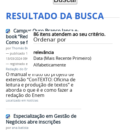
RESULTADO DA BUSCA
Campus Ouro Branco lança e-
86
itens atendem ao seu critério.
book “Redação do Enem. O que é?
Ordenar por
Como se faz?”
por
Thomás Bertozzi de Oliveira e Sousa Leão
relevância
—
publicado
11/11/2021
—
última modificação
Data (mais Recente Primeiro)
13/03/2024 09h36
— registrado em:
Campus Ouro Branco
Alfabeticamente
,
e-book
,
Redação do Enem
O manual é fruto do projeto de
extensão “ConTEXTO: Oficina de
leitura e produção de textos” e
aborda o que é e como fazer a
redação do Enem
Localizado em
Notícias
Especialização em Gestão de
Negócios abre inscrições
por
ana.batista