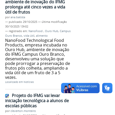
ambiente de inovação do IFMG
prolonga até cinco vezes a vida
útil de frutos
por
ana.batista
—
publicado
29/10/2025
—
última modificação
30/10/2025 13h02
— registrado em:
NanoFood
,
Ouro Hub
,
Campus
Ouro Branco
,
vida útil
,
alimento
NanoFood Technological Food
Products, empresa incubada no
Ouro Hub, ambiente de inovação
do IFMG Campus Ouro Branco,
desenvolveu uma solução que
pode prorrogar a preservação de
frutos pós colheita, ampliando a
vida útil de um fruto de 3 a 5
vezes.
Localizado em
Notícias
Projeto do IFMG vai levar
iniciação tecnológica a alunos de
escolas públicas
por
cleverton.monteiro