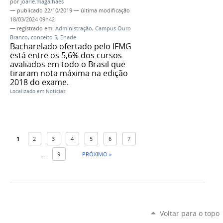
por
joarle.magalhaes
—
publicado
22/10/2019
—
última modificação
18/03/2024 09h42
— registrado em:
Administração
,
Campus Ouro
Branco
,
conceito 5
,
Enade
Bacharelado ofertado pelo IFMG
está entre os 5,6% dos cursos
avaliados em todo o Brasil que
tiraram nota máxima na edição
2018 do exame.
Localizado em
Notícias
1
2
3
4
5
6
7
...
9
PRÓXIMO »
Voltar para o topo