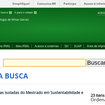
Simplifique!
Comunica BR
Participe
Acesso à infor
 a busca
3
Ir para o rodapé
4
ACESS
ologia de Minas Gerais
no IFMG
Meu IFMG
Acesso a sistemas
SEI
SUAP
Área de impr
A BUSCA
inas isoladas do Mestrado em Sustentabilidade e
23
itens
Orden