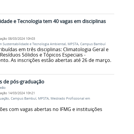
dade e Tecnologia tem 40 vagas em disciplinas
cação
08/03/2024 10h03
m Sustentabilidade e Tecnologia Ambiental
,
MPSTA
,
Campus Bambuí
ibuídas em três disciplinas: Climatologia Geral e
esíduos Sólidos e Tópicos Especiais -
o. As inscrições estão abertas até 26 de março.
s de pós-graduação
Leão
cação
14/03/2024 10h21
duação
,
Campus Bambuí
,
MPSTA
,
Mestrado Profissional em
ções com vagas abertas no IFMG e instituições