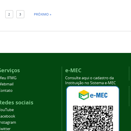
1
2
3
PRÓXIMO »
Serviços
e-MEC
Meu IFMG
Consulte aqui o cadastro da
Instituição no Sistema e-MEC
Webmail
Contato
Redes sociais
YouTube
Facebook
Instagram
witter