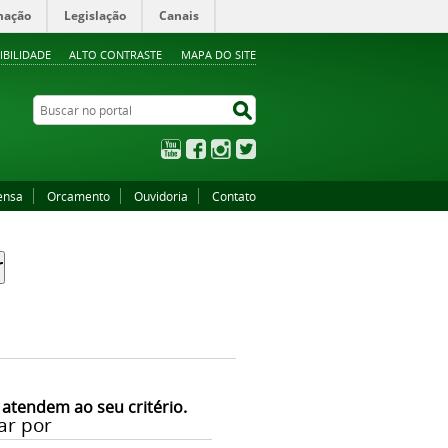
mação
Legislação
Canais
IBILIDADE
ALTO CONTRASTE
MAPA DO SITE
Buscar no portal
Buscar no portal
YouTube
Facebook
Instagram
Twitter
ensa
Orcamento
Ouvidoria
Contato
 atendem ao seu critério.
ar por