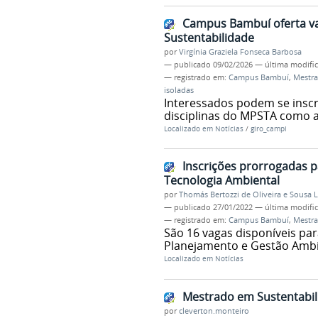
Campus Bambuí oferta va
Sustentabilidade
por
Virgínia Graziela Fonseca Barbosa
—
publicado
09/02/2026
—
última modifi
— registrado em:
Campus Bambuí
,
Mestra
isoladas
Interessados podem se inscr
disciplinas do MPSTA como a
Localizado em
Notícias
/
giro_campi
Inscrições prorrogadas p
Tecnologia Ambiental
por
Thomás Bertozzi de Oliveira e Sousa 
—
publicado
27/01/2022
—
última modifi
— registrado em:
Campus Bambuí
,
Mestra
São 16 vagas disponíveis para
Planejamento e Gestão Ambie
Localizado em
Notícias
Mestrado em Sustentabil
por
cleverton.monteiro