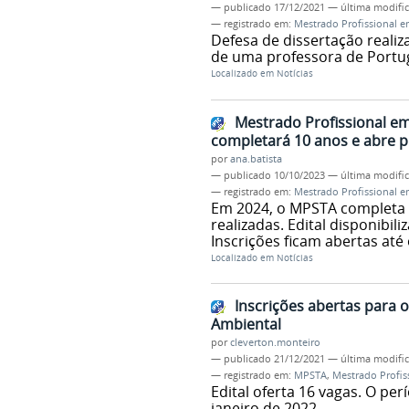
—
publicado
17/12/2021
—
última modifi
— registrado em:
Mestrado Profissional e
Defesa de dissertação reali
de uma professora de Portug
Localizado em
Notícias
Mestrado Profissional em
completará 10 anos e abre p
por
ana.batista
—
publicado
10/10/2023
—
última modifi
— registrado em:
Mestrado Profissional e
Em 2024, o MPSTA completa 1
realizadas. Edital disponibi
Inscrições ficam abertas até
Localizado em
Notícias
Inscrições abertas para 
Ambiental
por
cleverton.monteiro
—
publicado
21/12/2021
—
última modifi
— registrado em:
MPSTA
,
Mestrado Profis
Edital oferta 16 vagas. O pe
janeiro de 2022.