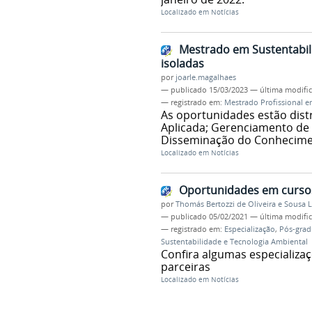
Localizado em
Notícias
Mestrado em Sustentabili
isoladas
por
joarle.magalhaes
—
publicado
15/03/2023
—
última modifi
— registrado em:
Mestrado Profissional e
As oportunidades estão distr
Aplicada; Gerenciamento de R
Disseminação do Conheciment
Localizado em
Notícias
Oportunidades em curso
por
Thomás Bertozzi de Oliveira e Sousa 
—
publicado
05/02/2021
—
última modifi
— registrado em:
Especialização
,
Pós-gra
Sustentabilidade e Tecnologia Ambiental
Confira algumas especializa
parceiras
Localizado em
Notícias