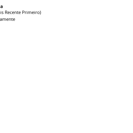
ia
is Recente Primeiro)
camente