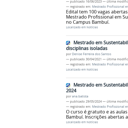
—
publicado
16/06/2023
—
última modifi
— registrado em:
Mestrado Profissional e
Edital tem 100 vagas abertas
Mestrado Profissional em Su
no Campus Bambuí.
Localizado em
Notícias
Mestrado em Sustentabili
disciplinas isoladas
por
Denise Ferreira dos Santos
—
publicado
30/04/2021
—
última modifi
— registrado em:
Mestrado Profissional e
Localizado em
Notícias
Mestrado em Sustentabili
2024
por
ana.batista
—
publicado
29/05/2024
—
última modifi
— registrado em:
Mestrado Profissional e
O curso é gratuito e as aul
Bambuí. Inscrições abertas a
Localizado em
Notícias