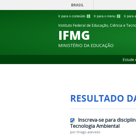
BRASIL
Ir para o conteúdo
1
Ir para o menu
2
Ir para
Instituto Federal de Educação, Ciência e Tecn
IFMG
MINISTÉRIO DA EDUCAÇÃO
Estude 
RESULTADO D
Inscreva-se para discipl
Tecnologia Ambiental
por
thiago.azevedo