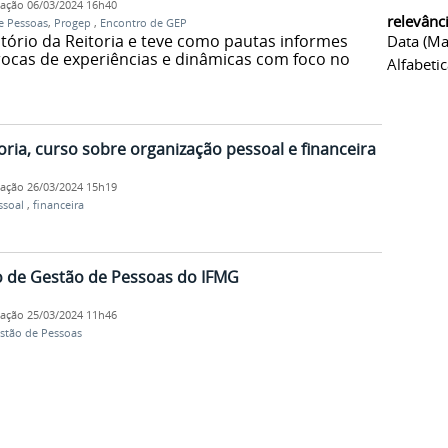
cação
06/03/2024 16h40
relevânc
de Pessoas
,
Progep
,
Encontro de GEP
itório da Reitoria e teve como pautas informes
Data (ma
trocas de experiências e dinâmicas com foco no
Alfabeti
ria, curso sobre organização pessoal e financeira
cação
26/03/2024 15h19
ssoal
,
financeira
ro de Gestão de Pessoas do IFMG
cação
25/03/2024 11h46
stão de Pessoas