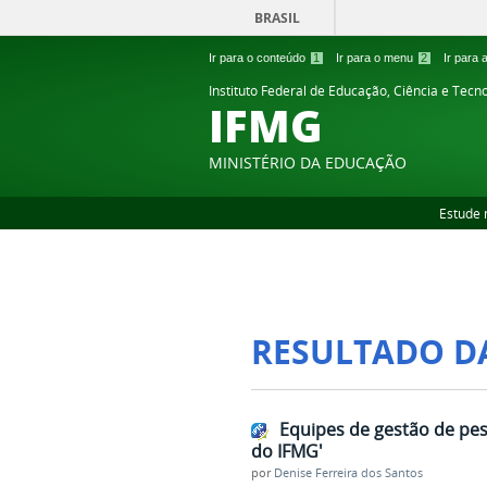
BRASIL
Ir para o conteúdo
1
Ir para o menu
2
Ir para
Instituto Federal de Educação, Ciência e Tecn
IFMG
MINISTÉRIO DA EDUCAÇÃO
Estude 
RESULTADO D
Equipes de gestão de pe
do IFMG'
por
Denise Ferreira dos Santos