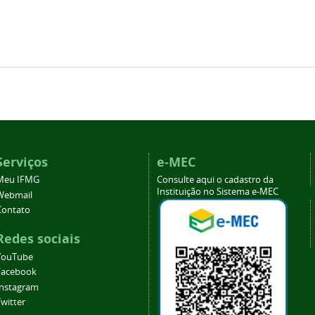
Serviços
e-MEC
Meu IFMG
Consulte aqui o cadastro da
Instituição no Sistema e-MEC
Webmail
Contato
Redes sociais
YouTube
Facebook
Instagram
witter