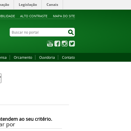
mação
Legislação
Canais
IBILIDADE
ALTO CONTRASTE
MAPA DO SITE
Buscar no portal
Buscar no portal
YouTube
Facebook
Instagram
Twitter
ensa
Orcamento
Ouvidoria
Contato
atendem ao seu critério.
ar por