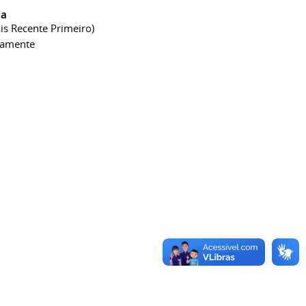
ia
is Recente Primeiro)
camente