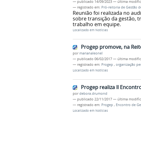
—
publicado
14/09/2023
—
última modifi
— registrado em:
Pró-reitoria de Gestão 
Reunião foi realizada no aud
sobre transição da gestão, 
trabalho em equipe.
Localizado em
Notícias
Progep promove, na Reito
por
marianaleonel
—
publicado
06/02/2017
—
última modifi
— registrado em:
Progep
,
organização pe
Localizado em
Notícias
Progep realiza II Encont
por
debora.drumond
—
publicado
22/11/2017
—
última modifi
— registrado em:
Progep
,
Encontro de Ge
Localizado em
Notícias