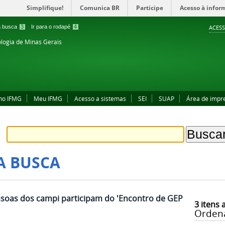
Simplifique!
Comunica BR
Participe
Acesso à infor
 a busca
3
Ir para o rodapé
4
ACESS
ologia de Minas Gerais
no IFMG
Meu IFMG
Acesso a sistemas
SEI
SUAP
Área de impr
A BUSCA
ssoas dos campi participam do 'Encontro de GEP
3
itens 
Orden