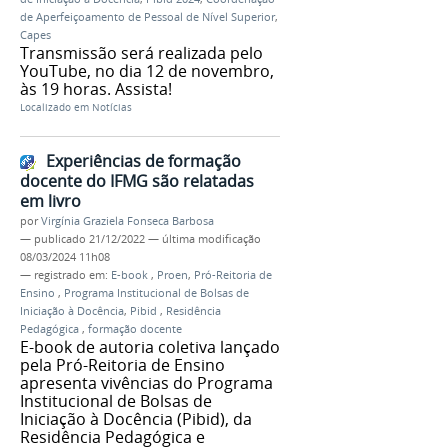
de Aperfeiçoamento de Pessoal de Nível Superior
,
Capes
Transmissão será realizada pelo
YouTube, no dia 12 de novembro,
às 19 horas. Assista!
Localizado em
Notícias
Experiências de formação
docente do IFMG são relatadas
em livro
por
Virgínia Graziela Fonseca Barbosa
—
publicado
21/12/2022
—
última modificação
08/03/2024 11h08
— registrado em:
E-book
,
Proen
,
Pró-Reitoria de
Ensino
,
Programa Institucional de Bolsas de
Iniciação à Docência
,
Pibid
,
Residência
Pedagógica
,
formação docente
E-book de autoria coletiva lançado
pela Pró-Reitoria de Ensino
apresenta vivências do Programa
Institucional de Bolsas de
Iniciação à Docência (Pibid), da
Residência Pedagógica e