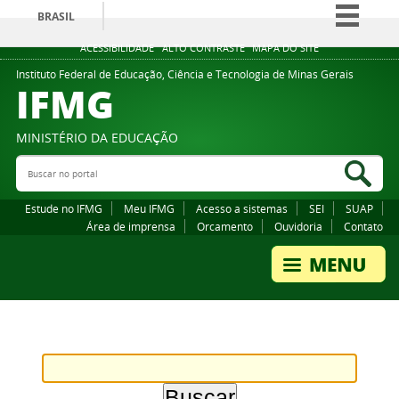
BRASIL
Simplifique!
ACESSIBILIDADE
ALTO CONTRASTE
MAPA DO SITE
Comunica BR
Instituto Federal de Educação, Ciência e Tecnologia de Minas Gerais
IFMG
Participe
Acesso à informação
MINISTÉRIO DA EDUCAÇÃO
Legislação
Buscar no portal
Bus
Canais
Estude no IFMG
Meu IFMG
Acesso a sistemas
SEI
SUAP
Área de imprensa
Orcamento
Ouvidoria
Contato