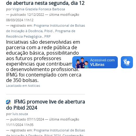
de abertura nesta segunda, dia 12
por
Virgínia Graziela Fonseca Barbosa
—
publicado
12/12/2022
—
última modificação
08/03/2024 11h12
— registrado em:
Programa Institucional de Bolsas
de Iniciação à Docência
,
Pibid
,
Programa de
Residência Pedagógica
,
PRP
Iniciativas são desenvolvidas em
parceria com a rede pública de
educação básica, possibilitando
aos futuros professores
experiências que contribuam para
o desenvolvimento profissional.
IFMG foi contemplado com cerca
de 350 bolsas.
Localizado em
Notícias
IFMG promove live de abertura
do Pibid 2024
por
luis.souza
—
publicado
07/11/2024
—
última modificação
11/11/2024 11h35
— registrado em:
Programa Institucional de Bolsas
de Iniciação à Docência
,
Pibid 2024
,
Coordenação