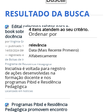
RESULTADO DA BUSCA
Edital seleciona relatos para e-
4
itens atendem ao seu critério.
book sobre experiências em
Ordenar por
docência
por
Virgínia Graziela Fonseca Barbosa
relevância
—
publicado
19/11/2020
—
última modificação
Data (mais Recente Primeiro)
14/03/2024 09h26
— registrado em:
Proen
Alfabeticamente
,
Programa Institucional
de Bolsas de Iniciação à Docência
,
Pibid
,
Programa de Residência Pedagógica
Iniciativa é voltada para registro
de ações desenvolvidas na
formação docente e nos
programas Pibid e Residência
Pedagógica
Localizado em
Notícias
Programas Pibid e Residência
Pedagógica promovem encontro