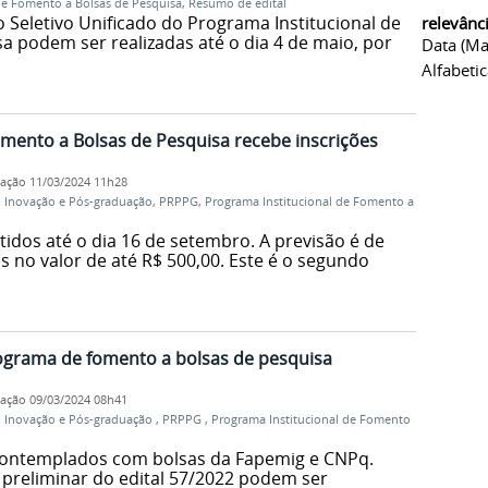
de Fomento a Bolsas de Pesquisa
,
Resumo de edital
o Seletivo Unificado do Programa Institucional de
relevânc
a podem ser realizadas até o dia 4 de maio, por
Data (ma
Alfabeti
mento a Bolsas de Pesquisa recebe inscrições
cação
11/03/2024 11h28
a, Inovação e Pós-graduação
,
PRPPG
,
Programa Institucional de Fomento a
idos até o dia 16 de setembro. A previsão é de
s no valor de até R$ 500,00. Este é o segundo
rograma de fomento a bolsas de pesquisa
cação
09/03/2024 08h41
a, Inovação e Pós-graduação
,
PRPPG
,
Programa Institucional de Fomento
s contemplados com bolsas da Fapemig e CNPq.
 preliminar do edital 57/2022 podem ser