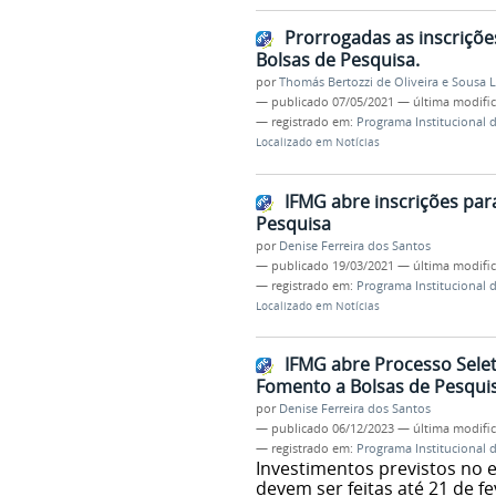
Prorrogadas as inscriçõe
Bolsas de Pesquisa.
por
Thomás Bertozzi de Oliveira e Sousa 
—
publicado
07/05/2021
—
última modifi
— registrado em:
Programa Institucional 
Localizado em
Notícias
IFMG abre inscrições par
Pesquisa
por
Denise Ferreira dos Santos
—
publicado
19/03/2021
—
última modifi
— registrado em:
Programa Institucional 
Localizado em
Notícias
IFMG abre Processo Selet
Fomento a Bolsas de Pesqui
por
Denise Ferreira dos Santos
—
publicado
06/12/2023
—
última modifi
— registrado em:
Programa Institucional 
Investimentos previstos no e
devem ser feitas até 21 de f