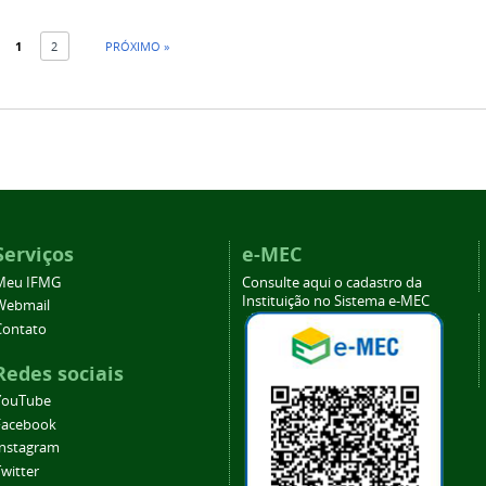
1
2
PRÓXIMO »
Serviços
e-MEC
Meu IFMG
Consulte aqui o cadastro da
Instituição no Sistema e-MEC
Webmail
Contato
Redes sociais
YouTube
Facebook
Instagram
witter