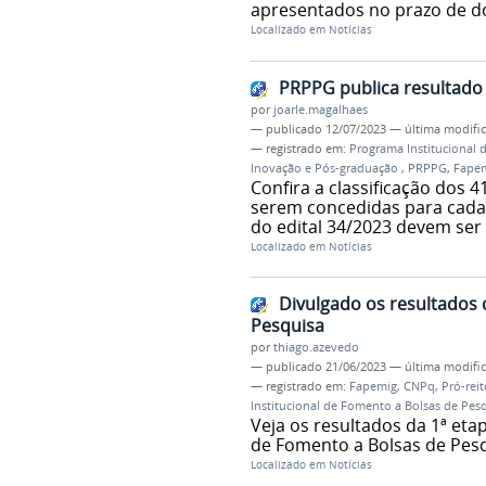
apresentados no prazo de doi
Localizado em
Notícias
PRPPG publica resultado
por
joarle.magalhaes
—
publicado
12/07/2023
—
última modifi
— registrado em:
Programa Institucional 
Inovação e Pós-graduação
,
PRPPG
,
Fape
Confira a classificação dos 
serem concedidas para cada 
do edital 34/2023 devem ser 
Localizado em
Notícias
Divulgado os resultados 
Pesquisa
por
thiago.azevedo
—
publicado
21/06/2023
—
última modifi
— registrado em:
Fapemig
,
CNPq
,
Pró-rei
Institucional de Fomento a Bolsas de Pes
Veja os resultados da 1ª eta
de Fomento a Bolsas de Pes
Localizado em
Notícias