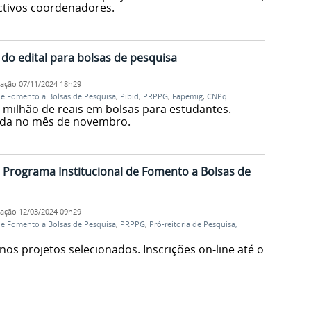
ctivos coordenadores.
 do edital para bolsas de pesquisa
cação
07/11/2024 18h29
de Fomento a Bolsas de Pesquisa
,
Pibid
,
PRPPG
,
Fapemig
,
CNPq
 milhão de reais em bolsas para estudantes.
inda no mês de novembro.
o Programa Institucional de Fomento a Bolsas de
cação
12/03/2024 09h29
de Fomento a Bolsas de Pesquisa
,
PRPPG
,
Pró-reitoria de Pesquisa,
os projetos selecionados. Inscrições on-line até o