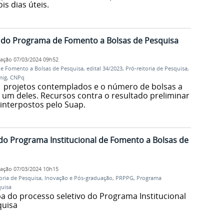
s dias úteis.
 do Programa de Fomento a Bolsas de Pesquisa
cação
07/03/2024 09h52
de Fomento a Bolsas de Pesquisa
,
edital 34/2023
,
Pró-reitoria de Pesquisa,
mig
,
CNPq
41 projetos contemplados e o número de bolsas a
um deles. Recursos contra o resultado preliminar
interpostos pelo Suap.
do Programa Institucional de Fomento a Bolsas de
cação
07/03/2024 10h15
toria de Pesquisa, Inovação e Pós-graduação
,
PRPPG
,
Programa
quisa
pa do processo seletivo do Programa Institucional
quisa