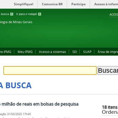
Simplifique!
Comunica BR
Participe
Acesso à infor
 a busca
3
Ir para o rodapé
4
ACESS
ologia de Minas Gerais
no IFMG
Meu IFMG
Acesso a sistemas
SEI
SUAP
Área de impr
A BUSCA
 milhão de reais em bolsas de pesquisa
18
itens
Orden
cação
31/03/2025 17h45