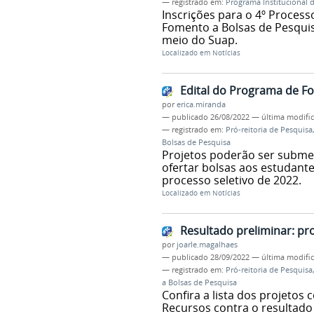
— registrado em:
Programa Institucional 
Inscrições para o 4º Process
Fomento a Bolsas de Pesquis
meio do Suap.
Localizado em
Notícias
Edital do Programa de Fo
por
erica.miranda
—
publicado
26/08/2022
—
última modifi
— registrado em:
Pró-reitoria de Pesquis
Bolsas de Pesquisa
Projetos poderão ser submet
ofertar bolsas aos estudante
processo seletivo de 2022.
Localizado em
Notícias
Resultado preliminar: p
por
joarle.magalhaes
—
publicado
28/09/2022
—
última modifi
— registrado em:
Pró-reitoria de Pesquis
a Bolsas de Pesquisa
Confira a lista dos projeto
Recursos contra o resultado