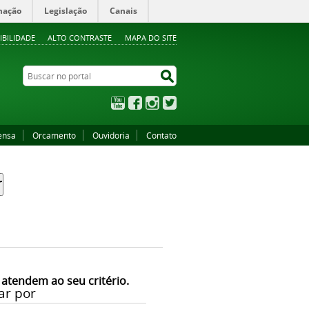
mação
Legislação
Canais
IBILIDADE
ALTO CONTRASTE
MAPA DO SITE
Buscar no portal
Buscar no portal
YouTube
Facebook
Instagram
Twitter
ensa
Orcamento
Ouvidoria
Contato
 atendem ao seu critério.
ar por