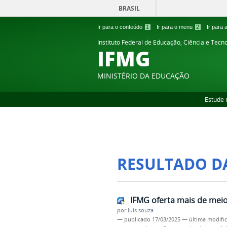
BRASIL
Ir para o conteúdo
1
Ir para o menu
2
Ir para
Instituto Federal de Educação, Ciência e Tecn
IFMG
MINISTÉRIO DA EDUCAÇÃO
Estude 
RESULTADO D
IFMG oferta mais de meio
por
luis.souza
—
publicado
17/03/2025
—
última modifi