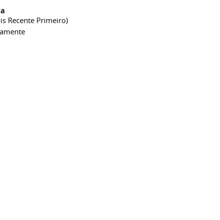
ia
is Recente Primeiro)
camente