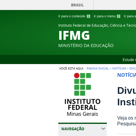
BRASIL
Ir para o conteúdo
1
Ir para o menu
2
Ir para
Instituto Federal de Educação, Ciência e Tecn
IFMG
MINISTÉRIO DA EDUCAÇÃO
Estude 
VOCÊ ESTÁ AQUI:
PÁGINA INICIAL
>
NOTÍCIAS
>
DIV
NOTÍCI
Div
Ins
Veja os 
Pesquis
NAVEGAÇÃO