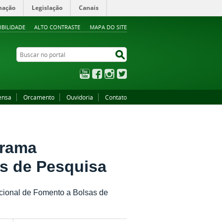
mação
Legislação
Canais
IBILIDADE
ALTO CONTRASTE
MAPA DO SITE
Buscar no portal
Buscar no portal
YouTube
Facebook
Instagram
Twitter
ensa
Orcamento
Ouvidoria
Contato
A
grama
as de Pesquisa
ucional de Fomento a Bolsas de