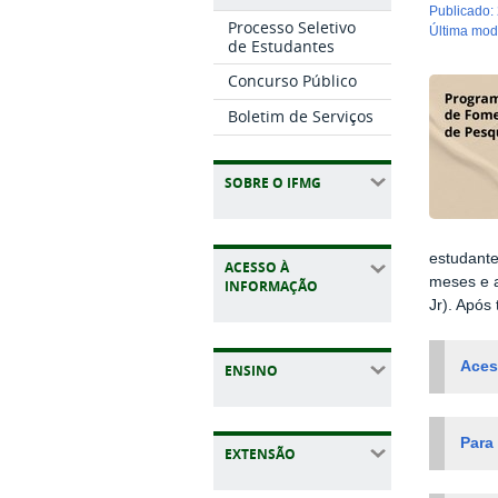
publicado
:
Processo Seletivo
última mo
de Estudantes
Concurso Público
Boletim de Serviços
SOBRE O IFMG
estudante
ACESSO À
meses e a
INFORMAÇÃO
Jr). Após
Aces
ENSINO
Para
EXTENSÃO