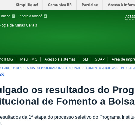
Simplifique!
Comunica BR
Participe
Acesso à infor
 a busca
3
Ir para o rodapé
4
ACESS
ologia de Minas Gerais
no IFMG
Meu IFMG
Acesso a sistemas
SEI
SUAP
Área de impr
ULGADO OS RESULTADOS DO PROGRAMA INSTITUCIONAL DE FOMENTO A BOLSAS DE PESQUIS
AS
ulgado os resultados do Pro
titucional de Fomento a Bols
resultados da 1ª etapa do processo seletivo do Programa Instit
a