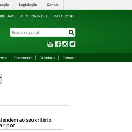
mação
Legislação
Canais
IBILIDADE
ALTO CONTRASTE
MAPA DO SITE
Buscar no portal
Buscar no portal
YouTube
Facebook
Instagram
Twitter
ensa
Orcamento
Ouvidoria
Contato
atendem ao seu critério.
ar por