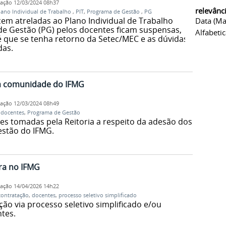
cação
12/03/2024 08h37
relevânc
lano Individual de Trabalho
,
PIT
,
Programa de Gestão
,
PG
m atreladas ao Plano Individual de Trabalho
Data (ma
de Gestão (PG) pelos docentes ficam suspensas,
Alfabeti
até que se tenha retorno da Setec/MEC e as dúvidas
das.
 à comunidade do IFMG
cação
12/03/2024 08h49
,
docentes
,
Programa de Gestão
es tomadas pela Reitoria a respeito da adesão dos
stão do IFMG.
ra no IFMG
cação
14/04/2026 14h22
contratação
,
docentes
,
processo seletivo simplificado
ão via processo seletivo simplificado e/ou
tes.