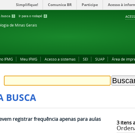
Simplifique!
Comunica BR
Participe
Acesso à infor
 a busca
3
Ir para o rodapé
4
ACESS
ologia de Minas Gerais
no IFMG
Meu IFMG
Acesso a sistemas
SEI
SUAP
Área de impr
A BUSCA
vem registrar frequência apenas para aulas
3
itens 
Orden