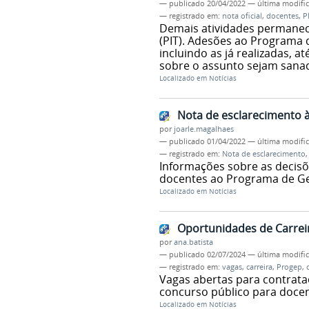
—
publicado
20/04/2022
—
última modifi
— registrado em:
nota oficial
,
docentes
,
P
Demais atividades permanece
(PIT). Adesões ao Programa 
incluindo as já realizadas, 
sobre o assunto sejam sana
Localizado em
Notícias
Nota de esclarecimento
por
joarle.magalhaes
—
publicado
01/04/2022
—
última modifi
— registrado em:
Nota de esclarecimento
Informações sobre as decisõ
docentes ao Programa de Ge
Localizado em
Notícias
Oportunidades de Carrei
por
ana.batista
—
publicado
02/07/2024
—
última modifi
— registrado em:
vagas
,
carreira
,
Progep
,
Vagas abertas para contrataç
concurso público para docen
Localizado em
Notícias