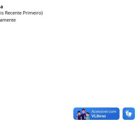
ia
is Recente Primeiro)
camente