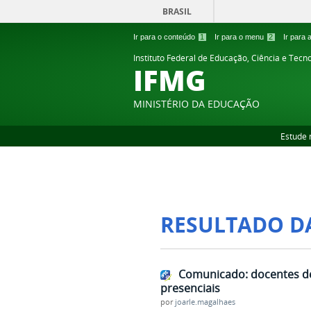
BRASIL
Ir para o conteúdo
1
Ir para o menu
2
Ir para
Instituto Federal de Educação, Ciência e Tecn
IFMG
MINISTÉRIO DA EDUCAÇÃO
Estude 
RESULTADO D
Comunicado: docentes de
presenciais
por
joarle.magalhaes