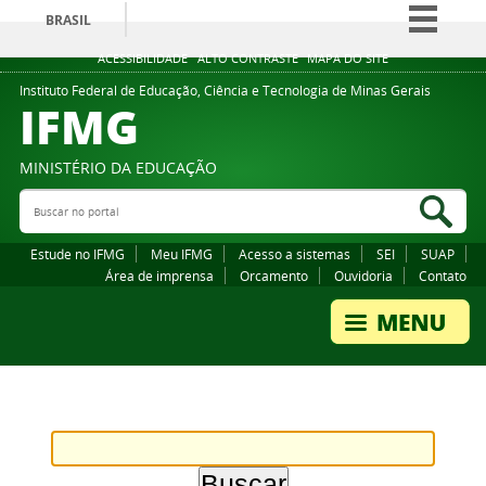
BRASIL
Simplifique!
ACESSIBILIDADE
ALTO CONTRASTE
MAPA DO SITE
Comunica BR
Instituto Federal de Educação, Ciência e Tecnologia de Minas Gerais
IFMG
Participe
Acesso à informação
MINISTÉRIO DA EDUCAÇÃO
Legislação
Buscar no portal
Bus
Canais
Estude no IFMG
Meu IFMG
Acesso a sistemas
SEI
SUAP
Área de imprensa
Orcamento
Ouvidoria
Contato