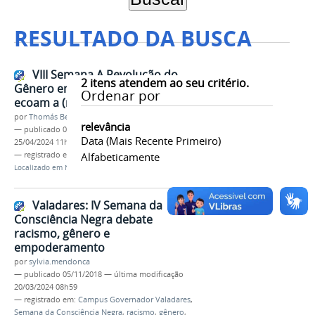
RESULTADO DA BUSCA
VIII Semana A Revolução do
2
itens atendem ao seu critério.
Gênero em Bambuí: Vozes que
Ordenar por
ecoam a (re)Existência!
por
Thomás Bertozzi de Oliveira e Sousa Leão
relevância
—
publicado
08/04/2024
—
última modificação
Data (mais Recente Primeiro)
25/04/2024 11h58
— registrado em:
Campus Bambuí
Alfabeticamente
,
gênero
Localizado em
Notícias
/
giro_campi
Valadares: IV Semana da
Consciência Negra debate
racismo, gênero e
empoderamento
por
sylvia.mendonca
—
publicado
05/11/2018
—
última modificação
20/03/2024 08h59
— registrado em:
Campus Governador Valadares
,
Semana da Consciência Negra
,
racismo
,
gênero
,