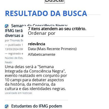
RESULTADO DA BUSCA
Semana da Consciência Negra:
7
itens atendem ao seu critério.
IFMG terá programação com
Ordenar por
diversas atividades
por
Thomás Bertozzi de Oliveira e Sousa Leão
relevância
—
publicado
12/11/2021
—
última modificação
Data (mais Recente Primeiro)
13/03/2024 09h34
— registrado em:
Semana da Consciência Negra
Alfabeticamente
,
Núcleo de Estudos Afro-Brasileiros e Indígenas
,
Neabi
Uma delas será a "Semana
Integrada da Consciência Negra",
evento realizado em conjunto por
10 campi para debater aspectos
da história, da memória, da
cultura e das identidades negras.
Localizado em
Notícias
Estudantes do IFMG podem