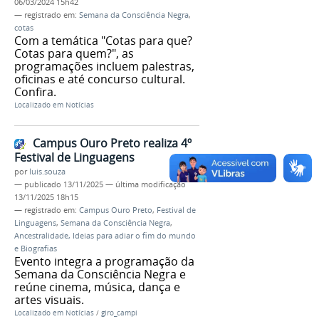
06/03/2024 15h42
— registrado em:
Semana da Consciência Negra
,
cotas
Com a temática "Cotas para que?
Cotas para quem?", as
programações incluem palestras,
oficinas e até concurso cultural.
Confira.
Localizado em
Notícias
Campus Ouro Preto realiza 4º
Festival de Linguagens
por
luis.souza
—
publicado
13/11/2025
—
última modificação
13/11/2025 18h15
— registrado em:
Campus Ouro Preto
,
Festival de
Linguagens
,
Semana da Consciência Negra
,
Ancestralidade, Ideias para adiar o fim do mundo
e Biografias
Evento integra a programação da
Semana da Consciência Negra e
reúne cinema, música, dança e
artes visuais.
Localizado em
Notícias
/
giro_campi