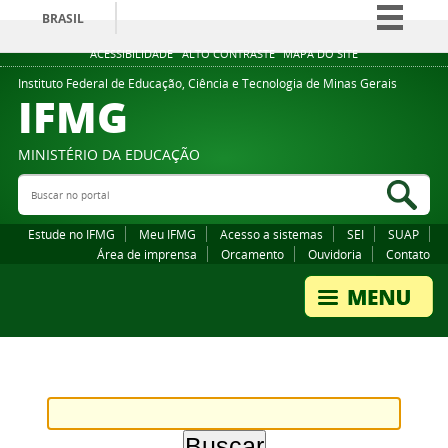
BRASIL
Simplifique!
ACESSIBILIDADE
ALTO CONTRASTE
MAPA DO SITE
Comunica BR
Instituto Federal de Educação, Ciência e Tecnologia de Minas Gerais
IFMG
Participe
Acesso à informação
MINISTÉRIO DA EDUCAÇÃO
Legislação
Buscar no portal
Bus
Canais
Estude no IFMG
Meu IFMG
Acesso a sistemas
SEI
SUAP
Área de imprensa
Orcamento
Ouvidoria
Contato