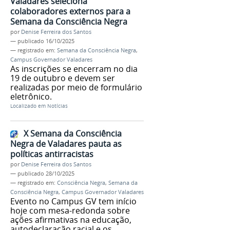
Valadares seleciona
colaboradores externos para a
Semana da Consciência Negra
por
Denise Ferreira dos Santos
—
publicado
16/10/2025
— registrado em:
Semana da Consciência Negra
,
Campus Governador Valadares
As inscrições se encerram no dia
19 de outubro e devem ser
realizadas por meio de formulário
eletrônico.
Localizado em
Notícias
X Semana da Consciência
Negra de Valadares pauta as
políticas antirracistas
por
Denise Ferreira dos Santos
—
publicado
28/10/2025
— registrado em:
Consciência Negra
,
Semana da
Consciência Negra
,
Campus Governador Valadares
Evento no Campus GV tem início
hoje com mesa-redonda sobre
ações afirmativas na educação,
autodeclaração racial e os