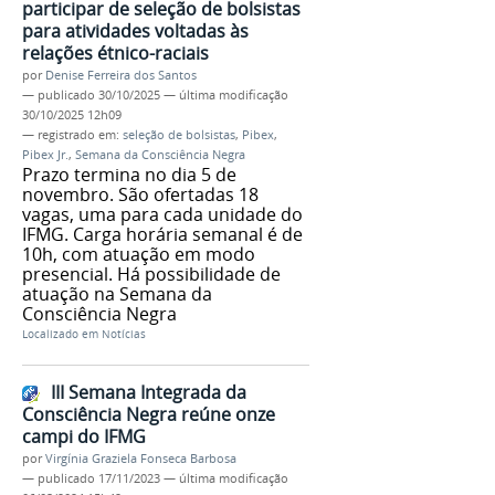
participar de seleção de bolsistas
para atividades voltadas às
relações étnico-raciais
por
Denise Ferreira dos Santos
—
publicado
30/10/2025
—
última modificação
30/10/2025 12h09
— registrado em:
seleção de bolsistas
,
Pibex
,
Pibex Jr.
,
Semana da Consciência Negra
Prazo termina no dia 5 de
novembro. São ofertadas 18
vagas, uma para cada unidade do
IFMG. Carga horária semanal é de
10h, com atuação em modo
presencial. Há possibilidade de
atuação na Semana da
Consciência Negra
Localizado em
Notícias
III Semana Integrada da
Consciência Negra reúne onze
campi do IFMG
por
Virgínia Graziela Fonseca Barbosa
—
publicado
17/11/2023
—
última modificação