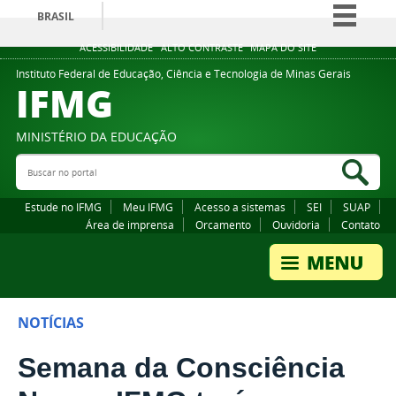
BRASIL
Simplifique!
ACESSIBILIDADE
ALTO CONTRASTE
MAPA DO SITE
Comunica BR
Instituto Federal de Educação, Ciência e Tecnologia de Minas Gerais
IFMG
Participe
Acesso à informação
MINISTÉRIO DA EDUCAÇÃO
Legislação
Buscar no portal
Bus
Canais
Estude no IFMG
Meu IFMG
Acesso a sistemas
SEI
SUAP
Área de imprensa
Orcamento
Ouvidoria
Contato
NOTÍCIAS
Semana da Consciência