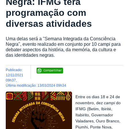
Negra: IFMG terá
programação com
diversas atividades
Uma delas será a "Semana Integrada da Consciência
Negra", evento realizado em conjunto por 10 campi para
debater aspectos da história, da memória, da cultura e
das identidades negras.
publicado
:
Compartilhar
12/11/2021
09h37
,
última modificação
:
13/03/2024 09h34
Entre os dias 18 e 24 de
novembro, dez
campi
do
IFMG (Betim, Ibirité,
Itabirito, Governador
Valadares, Ouro Branco,
Piumhi, Ponte Nova,