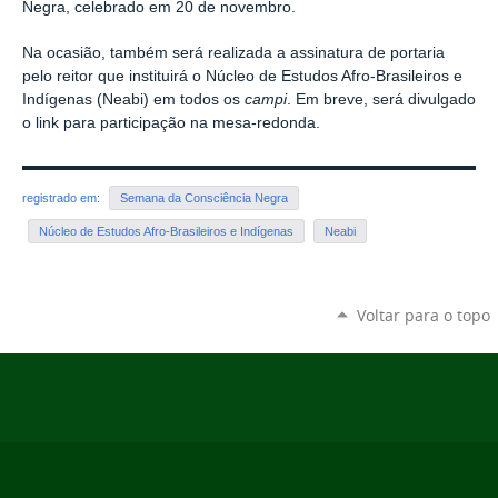
Negra, celebrado em 20 de novembro.
Na ocasião, também será realizada a a
ssinatura de portaria
pelo reitor que instituirá o
Núcleo de Estudos Afro-Brasileiros e
Indígenas
(Neabi) em todos os
campi
. Em breve, será divulgado
o link para participação na mesa-redonda.
registrado em:
Semana da Consciência Negra
Núcleo de Estudos Afro-Brasileiros e Indígenas
Neabi
Voltar para o topo