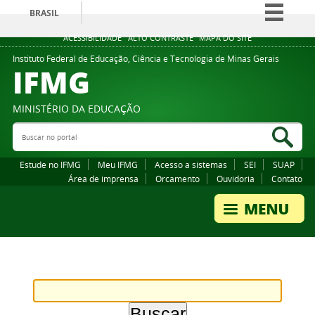
BRASIL
Simplifique!
ACESSIBILIDADE
ALTO CONTRASTE
MAPA DO SITE
Comunica BR
Instituto Federal de Educação, Ciência e Tecnologia de Minas Gerais
IFMG
Participe
Acesso à informação
MINISTÉRIO DA EDUCAÇÃO
Legislação
Buscar no portal
Bus
Canais
Estude no IFMG
Meu IFMG
Acesso a sistemas
SEI
SUAP
Área de imprensa
Orcamento
Ouvidoria
Contato