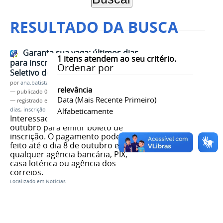
RESULTADO DA BUSCA
Garanta sua vaga: últimos dias
1
itens atendem ao seu critério.
para inscrição no Processo
Ordenar por
Seletivo do IFMG
por
ana.batista
relevância
—
publicado
02/10/2024
Data (mais Recente Primeiro)
— registrado em:
Processo Seletivo 2025
,
últimos
dias
,
inscrição
Alfabeticamente
Interessados têm até o dia 7 de
outubro para emitir boleto de
inscrição. O pagamento pode ser
feito até o dia 8 de outubro em
qualquer agência bancária, PIX,
casa lotérica ou agência dos
correios.
Localizado em
Notícias