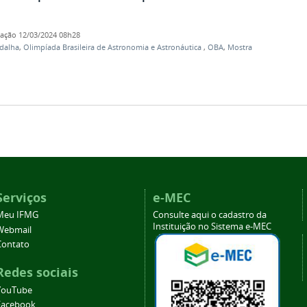
cação
12/03/2024 08h28
dalha
,
Olimpíada Brasileira de Astronomia e Astronáutica
,
OBA
,
Mostra
Serviços
e-MEC
Meu IFMG
Consulte aqui o cadastro da
Instituição no Sistema e-MEC
Webmail
Contato
Redes sociais
YouTube
Facebook