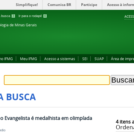
Simplifique!
Comunica BR
Participe
Acesso à infor
 a busca
3
Ir para o rodapé
4
ACESS
ologia de Minas Gerais
no IFMG
Meu IFMG
Acesso a sistemas
SEI
SUAP
Área de impr
A BUSCA
o Evangelista é medalhista em olimpíada
4
itens 
Orden
Leão