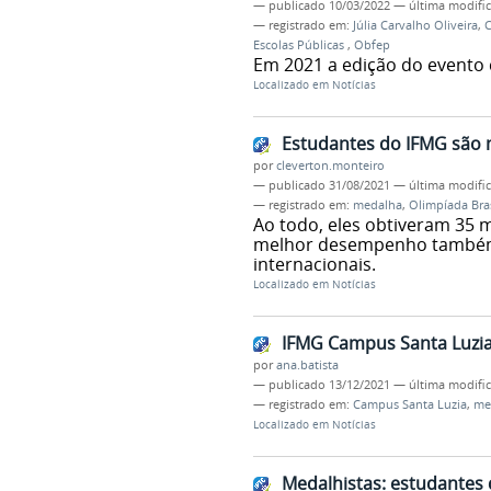
—
publicado
10/03/2022
—
última modifi
— registrado em:
Júlia Carvalho Oliveira
,
C
Escolas Públicas
,
Obfep
Em 2021 a edição do evento 
Localizado em
Notícias
Estudantes do IFMG são m
por
cleverton.monteiro
—
publicado
31/08/2021
—
última modifi
— registrado em:
medalha
,
Olimpíada Bras
Ao todo, eles obtiveram 35 
melhor desempenho também 
internacionais.
Localizado em
Notícias
IFMG Campus Santa Luzia
por
ana.batista
—
publicado
13/12/2021
—
última modifi
— registrado em:
Campus Santa Luzia
,
me
Localizado em
Notícias
Medalhistas: estudantes