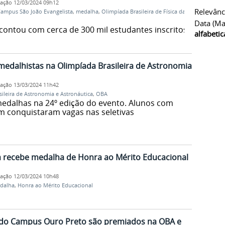
cação
12/03/2024 09h12
Relevânc
ampus São João Evangelista
,
medalha
,
Olimpíada Brasileira de Física das
Data (ma
contou com cerca de 300 mil estudantes inscritos
alfabeti
edalhistas na Olimpíada Brasileira de Astronomia
cação
13/03/2024 11h42
ileira de Astronomia e Astronáutica
,
OBA
medalhas na 24º edição do evento. Alunos com
conquistaram vagas nas seletivas
 recebe medalha de Honra ao Mérito Educacional
cação
12/03/2024 10h48
dalha
,
Honra ao Mérito Educacional
 do Campus Ouro Preto são premiados na OBA e