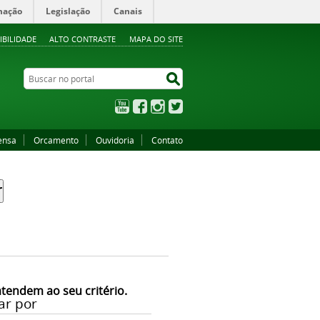
mação
Legislação
Canais
IBILIDADE
ALTO CONTRASTE
MAPA DO SITE
Buscar no portal
Buscar no portal
YouTube
Facebook
Instagram
Twitter
ensa
Orcamento
Ouvidoria
Contato
atendem ao seu critério.
ar por