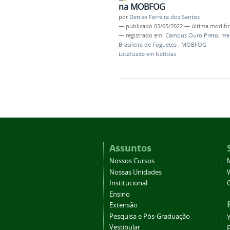
na MOBFOG
por
Denise Ferreira dos Santos
—
publicado
05/05/2022
—
última modifi
— registrado em:
Campus Ouro Preto
,
me
Brasileira de Foguetes
,
MOBFOG
Localizado em
Notícias
Assuntos
Nossos Cursos
Nossas Unidades
Institucional
Ensino
Extensão
Pesquisa e Pós-Graduação
Vestibular