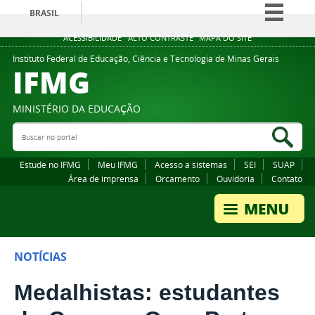
BRASIL
Simplifique!
ACESSIBILIDADE
ALTO CONTRASTE
MAPA DO SITE
Comunica BR
Instituto Federal de Educação, Ciência e Tecnologia de Minas Gerais
IFMG
Participe
Acesso à informação
MINISTÉRIO DA EDUCAÇÃO
Legislação
Buscar no portal
Bus
Canais
Estude no IFMG
Meu IFMG
Acesso a sistemas
SEI
SUAP
Área de imprensa
Orcamento
Ouvidoria
Contato
NOTÍCIAS
Medalhistas: estudantes