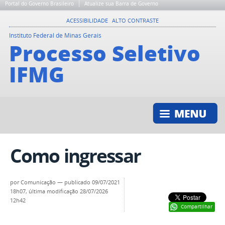
Portal do Governo Brasileiro
Atualize sua Barra de Governo
ACESSIBILIDADE
ALTO CONTRASTE
Instituto Federal de Minas Gerais
Processo Seletivo
IFMG
Como ingressar
por Comunicação —
publicado
09/07/2021
18h07,
última modificação
28/07/2026
12h42
Compartilhar