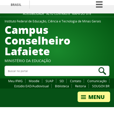
BRASIL
Simplifique!
ACESSIBILIDADE
ALTO CONTRASTE
MAPA DO SITE
Comunica BR
Instituto Federal de Educação, Ciência e Tecnologia de Minas Gerais
Campus
Participe
Conselheiro
Acesso à informação
Lafaiete
Legislação
Canais
MINISTÉRIO DA EDUCAÇÃO
Buscar no portal
Bus
Meu IFMG
Moodle
SUAP
SEI
Contato
Comunicação
Estúdio EAD/Audiovisual
Biblioteca
Reitoria
SOUGOV.BR