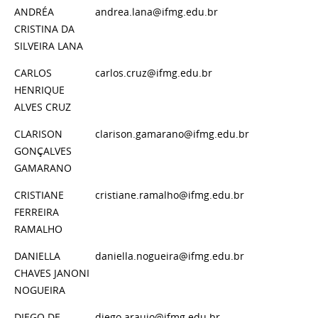
ANDRÉA
andrea.lana@ifmg.edu.br
CRISTINA DA
SILVEIRA LANA
CARLOS
carlos.cruz@ifmg.edu.br
HENRIQUE
ALVES CRUZ
CLARISON
clarison.gamarano@ifmg.edu.br
GONÇALVES
GAMARANO
CRISTIANE
cristiane.ramalho@ifmg.edu.br
FERREIRA
RAMALHO
DANIELLA
daniella.nogueira@ifmg.edu.br
CHAVES JANONI
NOGUEIRA
DIEGO DE
diego.araujo@ifmg.edu.br