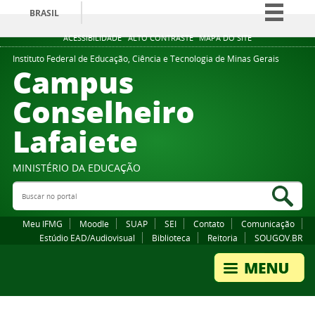
BRASIL
Simplifique!
ACESSIBILIDADE
ALTO CONTRASTE
MAPA DO SITE
Comunica BR
Instituto Federal de Educação, Ciência e Tecnologia de Minas Gerais
Campus
Participe
Conselheiro
Acesso à informação
Lafaiete
Legislação
Canais
MINISTÉRIO DA EDUCAÇÃO
Buscar no portal
Bus
Meu IFMG
Moodle
SUAP
SEI
Contato
Comunicação
Estúdio EAD/Audiovisual
Biblioteca
Reitoria
SOUGOV.BR