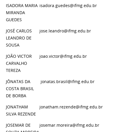
ISADORA MARIA
isadora.guedes@ifmg.edu.br
MIRANDA
GUEDES
JOSÉ CARLOS
jose.leandro@ifmg.edu.br
LEANDRO DE
SOUSA
JOÃO VICTOR
joao.victor@ifmg.edu.br
CARVALHO
TEREZA
JÔNATAS DA
jonatas.brasil@ifmg.edu.br
COSTA BRASIL
DE BORBA
JONATHAM
jonatham.rezende@ifmg.edu.br
SILVA REZENDE
JOSEMAR DE
josemar.moreira@ifmg.edu.br