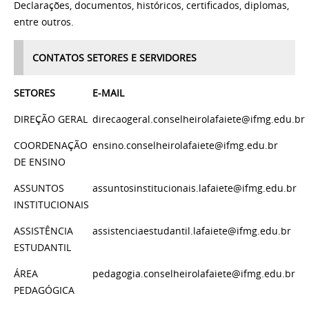
Declarações, documentos, históricos, certificados, diplomas,
entre outros.
CONTATOS SETORES E SERVIDORES
SETORES
E-MAIL
DIREÇÃO GERAL
direcaogeral.conselheirolafaiete@ifmg.edu.br
COORDENAÇÃO
ensino.conselheirolafaiete@ifmg.edu.br
DE ENSINO
ASSUNTOS
assuntosinstitucionais.lafaiete@ifmg.edu.br
INSTITUCIONAIS
ASSISTÊNCIA
assistenciaestudantil.lafaiete@ifmg.edu.br
ESTUDANTIL
ÁREA
pedagogia.conselheirolafaiete@ifmg.edu.br
PEDAGÓGICA