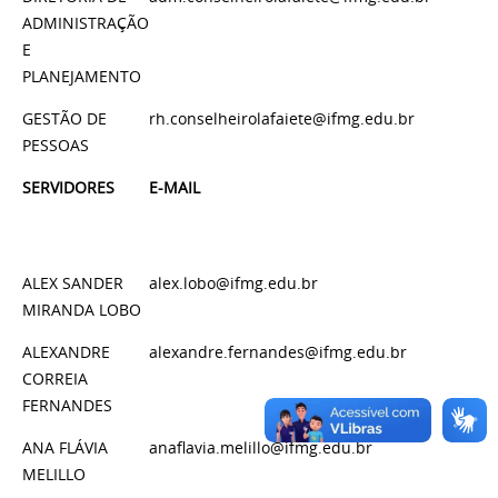
ADMINISTRAÇÃO
E
PLANEJAMENTO
GESTÃO DE
rh.conselheirolafaiete@ifmg.edu.br
PESSOAS
SERVIDORES
E-MAIL
ALEX SANDER
alex.lobo@ifmg.edu.br
MIRANDA LOBO
ALEXANDRE
alexandre.fernandes@ifmg.edu.br
CORREIA
FERNANDES
ANA FLÁVIA
anaflavia.melillo@ifmg.edu.br
MELILLO