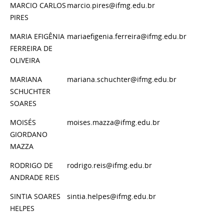
MARCIO CARLOS
marcio.pires@ifmg.edu.br
PIRES
MARIA EFIGÊNIA
mariaefigenia.ferreira@ifmg.edu.br
FERREIRA DE
OLIVEIRA
MARIANA
mariana.schuchter@ifmg.edu.br
SCHUCHTER
SOARES
MOISÉS
moises.mazza@ifmg.edu.br
GIORDANO
MAZZA
RODRIGO DE
rodrigo.reis@ifmg.edu.br
ANDRADE REIS
SINTIA SOARES
sintia.helpes@ifmg.edu.br
HELPES