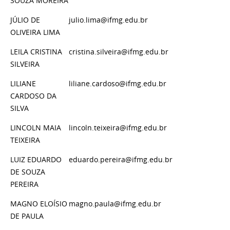
SOUZA MOREIRA
JÚLIO DE
julio.lima@ifmg.edu.br
OLIVEIRA LIMA
LEILA CRISTINA
cristina.silveira@ifmg.edu.br
SILVEIRA
LILIANE
liliane.cardoso@ifmg.edu.br
CARDOSO DA
SILVA
LINCOLN MAIA
lincoln.teixeira@ifmg.edu.br
TEIXEIRA
LUIZ EDUARDO
eduardo.pereira@ifmg.edu.br
DE SOUZA
PEREIRA
MAGNO ELOÍSIO
magno.paula@ifmg.edu.br
DE PAULA