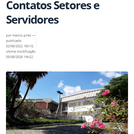
Contatos Setores e
Servidores
por
marcio.pires
—
publicado
02/06/2022 16h10,
última modificação
05/08/2026 14h22