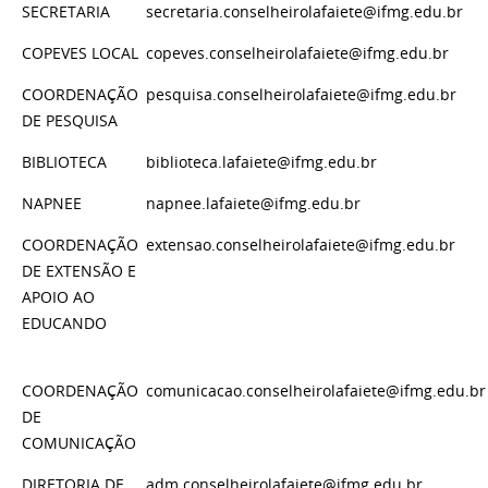
SECRETARIA
secretaria.conselheirolafaiete@ifmg.edu.br
COPEVES LOCAL
copeves.conselheirolafaiete@ifmg.edu.br
COORDENAÇÃO
pesquisa.conselheirolafaiete@ifmg.edu.br
DE PESQUISA
BIBLIOTECA
biblioteca.lafaiete@ifmg.edu.br
NAPNEE
napnee.lafaiete@ifmg.edu.br
COORDENAÇÃO
extensao.conselheirolafaiete@ifmg.edu.br
DE EXTENSÃO E
APOIO AO
EDUCANDO
COORDENAÇÃO
comunicacao.conselheirolafaiete@ifmg.edu.br
DE
COMUNICAÇÃO
DIRETORIA DE
adm.conselheirolafaiete@ifmg.edu.br