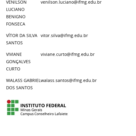
VENILSON
venilson.luciano@ifmg.edu.br
LUCIANO
BENIGNO
FONSECA
VÍTOR DA SILVA
vitor.silva@ifmg.edu.br
SANTOS
VIVIANE
viviane.curto@ifmg.edu.br
GONÇALVES
CURTO
WALASS GABRIEL
walass.santos@ifmg.edu.br
DOS SANTOS