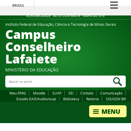
BRASIL
Simplifique!
ACESSIBILIDADE
ALTO CONTRASTE
MAPA DO SITE
Comunica BR
Instituto Federal de Educação, Ciência e Tecnologia de Minas Gerais
Campus
Participe
Conselheiro
Acesso à informação
Lafaiete
Legislação
Canais
MINISTÉRIO DA EDUCAÇÃO
Buscar no portal
Bus
Meu IFMG
Moodle
SUAP
SEI
Contato
Comunicação
Estúdio EAD/Audiovisual
Biblioteca
Reitoria
SOUGOV.BR