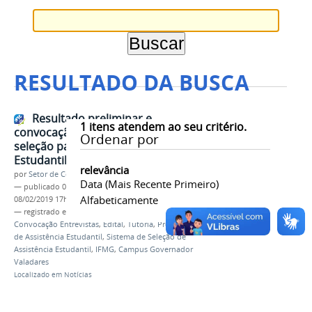
RESULTADO DA BUSCA
Resultado preliminar e
1
itens atendem ao seu critério.
convocação para entrevista da
Ordenar por
seleção para tutor da Assistência
Estudantil
relevância
por
Setor de Comunicação
Data (mais Recente Primeiro)
—
publicado
08/02/2019
—
última modificação
Alfabeticamente
08/02/2019 17h10
— registrado em:
Resultado Preliminar
,
Convocação Entrevistas
,
Edital
,
Tutoria
,
Programa
de Assistência Estudantil
,
Sistema de Seleção de
Assistência Estudantil
,
IFMG
,
Campus Governador
Valadares
Localizado em
Notícias