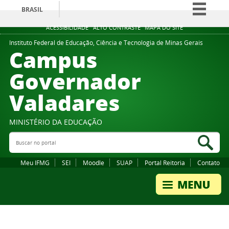
BRASIL
Simplifique!
ACESSIBILIDADE
ALTO CONTRASTE
MAPA DO SITE
Comunica BR
Instituto Federal de Educação, Ciência e Tecnologia de Minas Gerais
Campus
Participe
Governador
Acesso à informação
Valadares
Legislação
Canais
MINISTÉRIO DA EDUCAÇÃO
Buscar no portal
Bus
Meu IFMG
SEI
Moodle
SUAP
Portal Reitoria
Contato