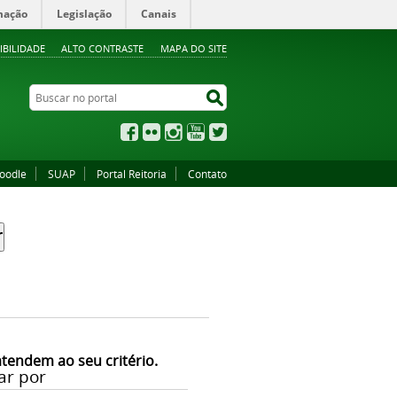
mação
Legislação
Canais
IBILIDADE
ALTO CONTRASTE
MAPA DO SITE
Buscar no portal
Buscar no portal
Facebook
Flickr
Instagram
YouTube
Twitter
oodle
SUAP
Portal Reitoria
Contato
atendem ao seu critério.
ar por