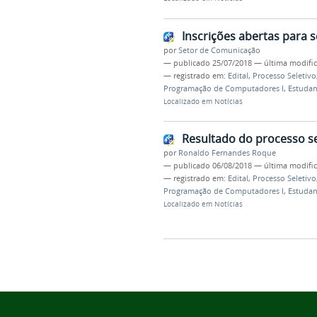
Inscrições abertas para 
por
Setor de Comunicação
—
publicado
25/07/2018
—
última modifi
— registrado em:
Edital
,
Processo Seletivo
Programação de Computadores I
,
Estudan
Localizado em
Notícias
Resultado do processo se
por
Ronaldo Fernandes Roque
—
publicado
06/08/2018
—
última modifi
— registrado em:
Edital
,
Processo Seletivo
Programação de Computadores I
,
Estudan
Localizado em
Notícias