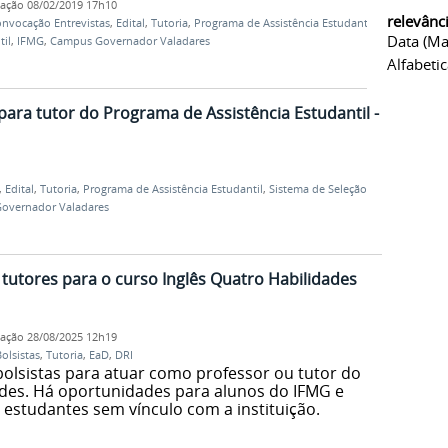
cação
08/02/2019 17h10
relevânc
nvocação Entrevistas
,
Edital
,
Tutoria
,
Programa de Assistência Estudantil
,
Data (ma
til
,
IFMG
,
Campus Governador Valadares
Alfabeti
ara tutor do Programa de Assistência Estudantil -
,
Edital
,
Tutoria
,
Programa de Assistência Estudantil
,
Sistema de Seleção
overnador Valadares
 tutores para o curso Inglês Quatro Habilidades
cação
28/08/2025 12h19
olsistas
,
Tutoria
,
EaD
,
DRI
bolsistas para atuar como professor ou tutor do
ades. Há oportunidades para alunos do IFMG e
 estudantes sem vínculo com a instituição.