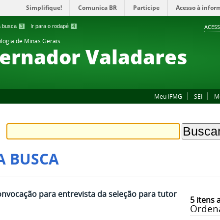
Simplifique!
Comunica BR
Participe
Acesso à infor
 a busca
3
Ir para o rodapé
4
ACESS
ologia de Minas Gerais
ernador Valadares
Meu IFMG
SEI
M
A BUSCA
onvocação para entrevista da seleção para tutor
5
itens 
Orden