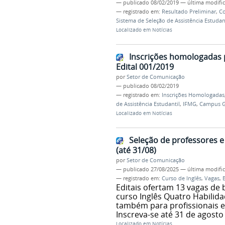
—
publicado
08/02/2019
—
última modifi
— registrado em:
Resultado Preliminar
,
Co
Sistema de Seleção de Assistência Estudan
Localizado em
Notícias
Inscrições homologadas p
Edital 001/2019
por
Setor de Comunicação
—
publicado
08/02/2019
— registrado em:
Inscrições Homologadas
de Assistência Estudantil
,
IFMG
,
Campus G
Localizado em
Notícias
Seleção de professores e
(até 31/08)
por
Setor de Comunicação
—
publicado
27/08/2025
—
última modifi
— registrado em:
Curso de Inglês
,
Vagas
,
B
Editais ofertam 13 vagas de 
curso Inglês Quatro Habilid
também para profissionais e
Inscreva-se até 31 de agosto
Localizado em
Notícias