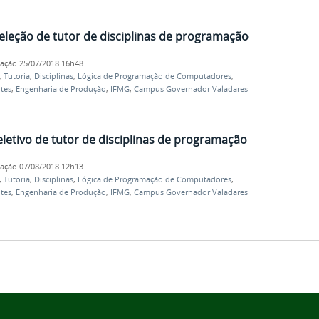
seleção de tutor de disciplinas de programação
cação
25/07/2018 16h48
,
Tutoria
,
Disciplinas
,
Lógica de Programação de Computadores
,
tes
,
Engenharia de Produção
,
IFMG
,
Campus Governador Valadares
letivo de tutor de disciplinas de programação
cação
07/08/2018 12h13
,
Tutoria
,
Disciplinas
,
Lógica de Programação de Computadores
,
tes
,
Engenharia de Produção
,
IFMG
,
Campus Governador Valadares