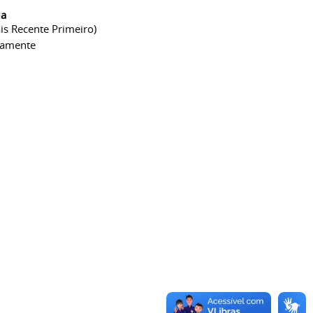
ia
is Recente Primeiro)
camente