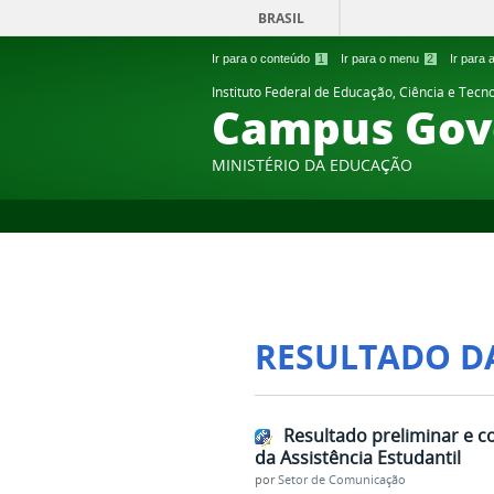
BRASIL
Ir para o conteúdo
1
Ir para o menu
2
Ir para
Instituto Federal de Educação, Ciência e Tecn
Campus Gov
MINISTÉRIO DA EDUCAÇÃO
RESULTADO D
Resultado preliminar e c
da Assistência Estudantil
por
Setor de Comunicação