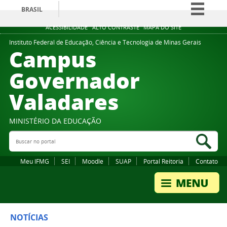
BRASIL
Simplifique!
ACESSIBILIDADE
ALTO CONTRASTE
MAPA DO SITE
Comunica BR
Instituto Federal de Educação, Ciência e Tecnologia de Minas Gerais
Campus
Participe
Governador
Acesso à informação
Valadares
Legislação
Canais
MINISTÉRIO DA EDUCAÇÃO
Buscar no portal
Bus
Meu IFMG
SEI
Moodle
SUAP
Portal Reitoria
Contato
NOTÍCIAS