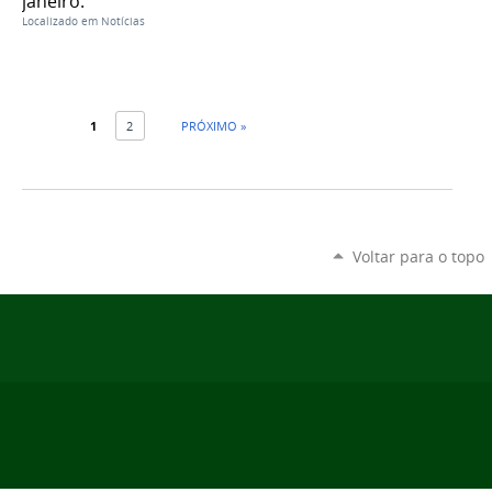
janeiro.
Localizado em
Notícias
1
2
PRÓXIMO »
Voltar para o topo