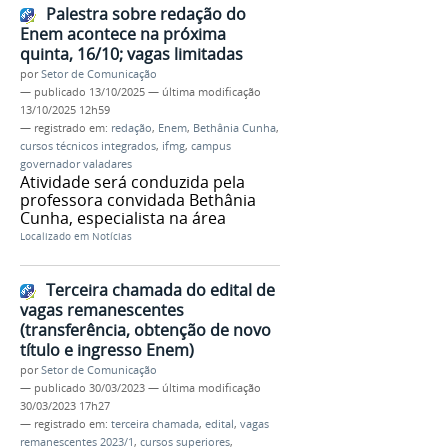
Palestra sobre redação do
Enem acontece na próxima
quinta, 16/10; vagas limitadas
por
Setor de Comunicação
—
publicado
13/10/2025
—
última modificação
13/10/2025 12h59
— registrado em:
redação
,
Enem
,
Bethânia Cunha
,
cursos técnicos integrados
,
ifmg
,
campus
governador valadares
Atividade será conduzida pela
professora convidada Bethânia
Cunha, especialista na área
Localizado em
Notícias
Terceira chamada do edital de
vagas remanescentes
(transferência, obtenção de novo
título e ingresso Enem)
por
Setor de Comunicação
—
publicado
30/03/2023
—
última modificação
30/03/2023 17h27
— registrado em:
terceira chamada
,
edital
,
vagas
remanescentes 2023/1
,
cursos superiores
,