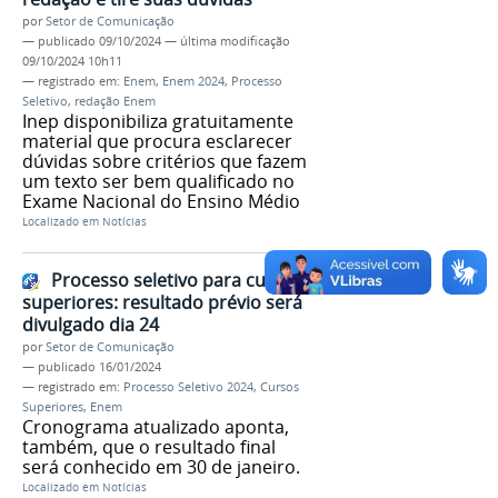
por
Setor de Comunicação
—
publicado
09/10/2024
—
última modificação
09/10/2024 10h11
— registrado em:
Enem
,
Enem 2024
,
Processo
Seletivo
,
redação Enem
Inep disponibiliza gratuitamente
material que procura esclarecer
dúvidas sobre critérios que fazem
um texto ser bem qualificado no
Exame Nacional do Ensino Médio
Localizado em
Notícias
Processo seletivo para cursos
superiores: resultado prévio será
divulgado dia 24
por
Setor de Comunicação
—
publicado
16/01/2024
— registrado em:
Processo Seletivo 2024
,
Cursos
Superiores
,
Enem
Cronograma atualizado aponta,
também, que o resultado final
será conhecido em 30 de janeiro.
Localizado em
Notícias