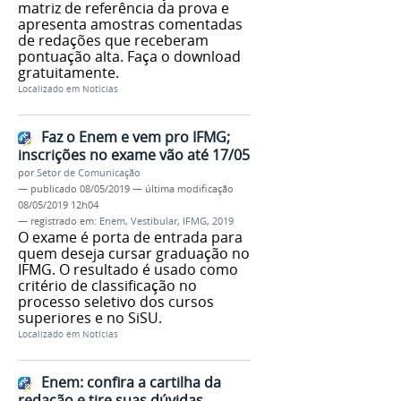
matriz de referência da prova e
apresenta amostras comentadas
de redações que receberam
pontuação alta. Faça o download
gratuitamente.
Localizado em
Notícias
Faz o Enem e vem pro IFMG;
inscrições no exame vão até 17/05
por
Setor de Comunicação
—
publicado
08/05/2019
—
última modificação
08/05/2019 12h04
— registrado em:
Enem
,
Vestibular
,
IFMG
,
2019
O exame é porta de entrada para
quem deseja cursar graduação no
IFMG. O resultado é usado como
critério de classificação no
processo seletivo dos cursos
superiores e no SiSU.
Localizado em
Notícias
Enem: confira a cartilha da
redação e tire suas dúvidas