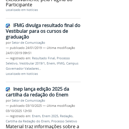
Participante
Localizado em
Notícias
IFMG divulga resultado final do
Vestibular para os cursos de
graduação
por
Setor de Comunicação
—
publicado
24/01/2019
—
última modificação
24/01/2019 09h51
— registrado em:
Resultado Final
,
Processo
Seletivo
,
Vestibular 2019/1
,
Enem
,
IFMG
,
Campus
Governador Valadares
,
Localizado em
Notícias
Inep lança edição 2025 da
cartilha da redação do Enem
por
Setor de Comunicação
—
publicado
03/10/2025
—
última modificação
03/10/2025 12h50
— registrado em:
Enem
,
Enem 2025
,
Redação
,
Cartilha da Redação do Enem
,
Processo Seletivo
Material traz informações sobre a