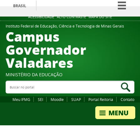
BRASIL
Simplifique!
ACESSIBILIDADE
ALTO CONTRASTE
MAPA DO SITE
Comunica BR
Instituto Federal de Educação, Ciência e Tecnologia de Minas Gerais
Campus
Participe
Governador
Acesso à informação
Valadares
Legislação
Canais
MINISTÉRIO DA EDUCAÇÃO
Buscar no portal
Bus
Meu IFMG
SEI
Moodle
SUAP
Portal Reitoria
Contato