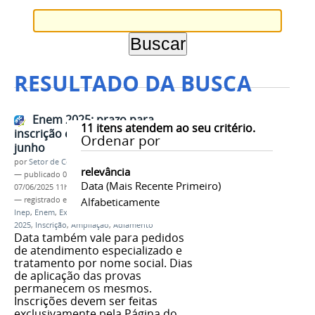
RESULTADO DA BUSCA
Enem 2025: prazo para
11
itens atendem ao seu critério.
inscrição é ampliado até 13 de
Ordenar por
junho
por
Setor de Comunicação
relevância
—
publicado
07/06/2025
—
última modificação
Data (mais Recente Primeiro)
07/06/2025 11h02
— registrado em:
Ministério da Educação
Alfabeticamente
,
MEC
,
Inep
,
Enem
,
Exame Nacional do Ensino Médio
,
2025
,
Inscrição
,
Ampliação
,
Adiamento
Data também vale para pedidos
de atendimento especializado e
tratamento por nome social. Dias
de aplicação das provas
permanecem os mesmos.
Inscrições devem ser feitas
exclusivamente pela Página do