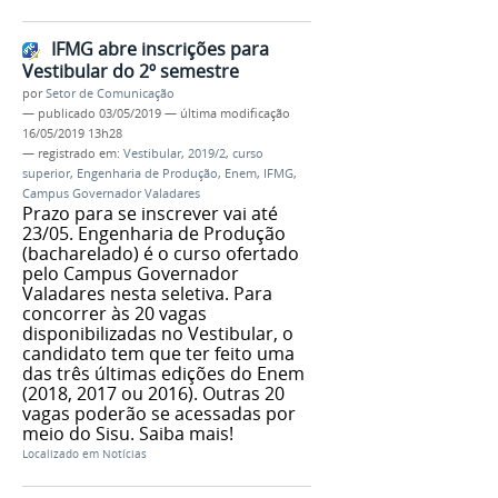
IFMG abre inscrições para
Vestibular do 2º semestre
por
Setor de Comunicação
—
publicado
03/05/2019
—
última modificação
16/05/2019 13h28
— registrado em:
Vestibular
,
2019/2
,
curso
superior
,
Engenharia de Produção
,
Enem
,
IFMG
,
Campus Governador Valadares
Prazo para se inscrever vai até
23/05. Engenharia de Produção
(bacharelado) é o curso ofertado
pelo Campus Governador
Valadares nesta seletiva. Para
concorrer às 20 vagas
disponibilizadas no Vestibular, o
candidato tem que ter feito uma
das três últimas edições do Enem
(2018, 2017 ou 2016). Outras 20
vagas poderão se acessadas por
meio do Sisu. Saiba mais!
Localizado em
Notícias