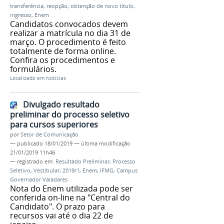
transferência
,
reopção
,
obtenção de novo título
,
ingresso
,
Enem
Candidatos convocados devem
realizar a matrícula no dia 31 de
março. O procedimento é feito
totalmente de forma online.
Confira os procedimentos e
formulários.
Localizado em
Notícias
Divulgado resultado
preliminar do processo seletivo
para cursos superiores
por
Setor de Comunicação
—
publicado
18/01/2019
—
última modificação
21/01/2019 11h46
— registrado em:
Resultado Preliminar
,
Processo
Seletivo
,
Vestibular
,
2019/1
,
Enem
,
IFMG
,
Campus
Governador Valadares
Nota do Enem utilizada pode ser
conferida on-line na "Central do
Candidato". O prazo para
recursos vai até o dia 22 de