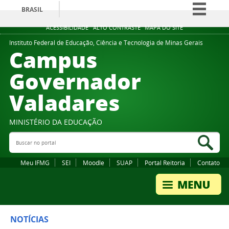
BRASIL
Simplifique!
ACESSIBILIDADE
ALTO CONTRASTE
MAPA DO SITE
Comunica BR
Instituto Federal de Educação, Ciência e Tecnologia de Minas Gerais
Campus
Participe
Governador
Acesso à informação
Valadares
Legislação
Canais
MINISTÉRIO DA EDUCAÇÃO
Buscar no portal
Bus
Meu IFMG
SEI
Moodle
SUAP
Portal Reitoria
Contato
NOTÍCIAS