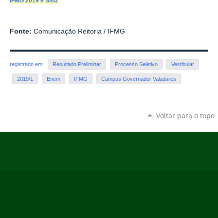
IFMG 2019 e Sisu
Fonte:
Comunicação Reitoria / IFMG
registrado em:
Resultado Preliminar
Processo Seletivo
Vestibular
2019/1
Enem
IFMG
Campus Governador Valadares
Voltar para o topo